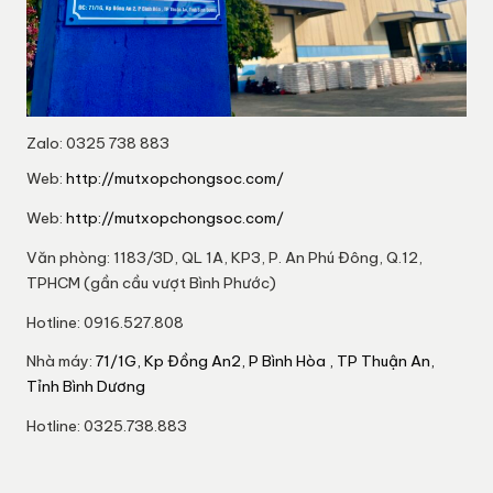
Zalo: 0325 738 883
Web:
http://mutxopchongsoc.com/
Web:
http://mutxopchongsoc.com/
Văn phòng: 1183/3D, QL 1A, KP3, P. An Phú Đông, Q.12,
TPHCM (gần cầu vượt Bình Phước)
Hotline: 0916.527.808
Nhà máy:
71/1G, Kp Đồng An2, P Bình Hòa , TP Thuận An,
Tỉnh Bình Dương
Hotline: 0325.738.883