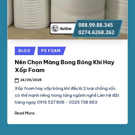
phối
G
mút
S
xốp
pe
Ố
foam,
C
xốp
N
hơi,
Posted
BLOG
PE FOAM
xốp
A
in
chống
Nên Chọn Màng Bong Bóng Khí Hay
M
sốc
Xốp Foam
tại
P
24/05/2025
TpHCM,
H
Bình
Xốp foam hay xốp bóng khí đều là 2 loại chống sốc
Dương
có thế mạnh riêng trong từng ngành nghề Liên hệ đặt
Á
hàng ngay 0916 527 808 - 0325 738 883
T
Read More