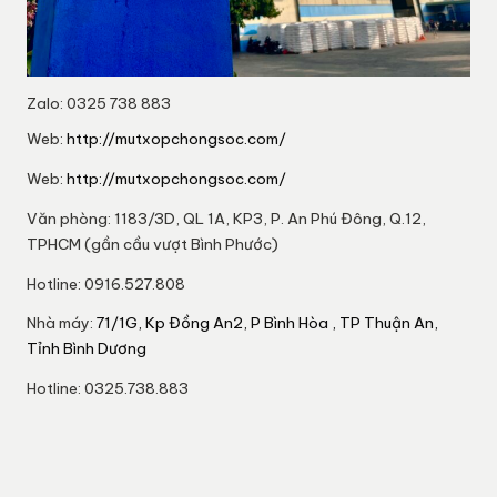
Zalo: 0325 738 883
Web:
http://mutxopchongsoc.com/
Web:
http://mutxopchongsoc.com/
Văn phòng: 1183/3D, QL 1A, KP3, P. An Phú Đông, Q.12,
TPHCM (gần cầu vượt Bình Phước)
Hotline: 0916.527.808
Nhà máy:
71/1G, Kp Đồng An2, P Bình Hòa , TP Thuận An,
Tỉnh Bình Dương
Hotline: 0325.738.883