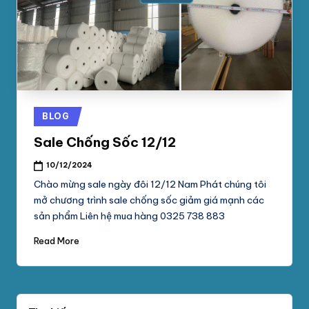
phối
G
mút
S
xốp
pe
Ố
foam,
C
xốp
N
hơi,
Posted
BLOG
xốp
A
in
chống
Sale Chống Sốc 12/12
M
sốc
10/12/2024
tại
P
Chào mừng sale ngày đôi 12/12 Nam Phát chúng tôi
TpHCM,
H
mở chương trình sale chống sốc giảm giá mạnh các
Bình
sản phẩm Liên hệ mua hàng 0325 738 883
Dương
Á
Read More
T