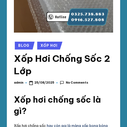
phối
G
mút
S
xốp
pe
Ố
foam,
C
xốp
N
hơi,
Posted
BLOG
XỐP HƠI
in
xốp
A
Xốp Hơi Chống Sốc 2
chống
M
sốc
Lớp
tại
P
TpHCM,
H
Bình
No Comments
admin
25/08/2025
Posted
by
Dương
Á
Xốp hơi chống sốc là
T
gì?
Xốp hơi chống sốc
hay còn gọi là màng xốp bong bóng