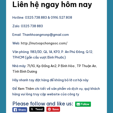
Liên hệ ngay hôm nay
Hotline: 0325.738.883 & 0916.527.808
Zalo: 0325 738 883
Email: Thanhhoangmxnp@gmail.com
Web:
http://mutxopchongsoc.com/
Văn phòng: 1183/3D, QL 1A, KP3, P. An Phú Đông, Q.12,
TPHCM (gần cầu vượt Bình Phước)
Nhà máy:
71/1G, Kp Đồng An2, P Bình Hòa , TP Thuận An,
Tỉnh Bình Dương
Hãy nhanh tay đặt hàng để không bỏ lỡ cơ hội này
Để
Xem Thêm
chi tiết về sản phẩm và dịch vụ, quý khách
hàng vui lòng truy cập website của công ty
Please follow and like us: