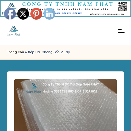
Skip
to
content
M
Công
Ty
Ú
Trang chủ
»
Xốp Hơi Chống Sốc 2 Lớp
Tnhh
T
Sản
Xuất
X
Mút
Ố
Xốp
P
Nam
Phát
C
chuyên
H
sản
xuất
Ố
và
N
phân