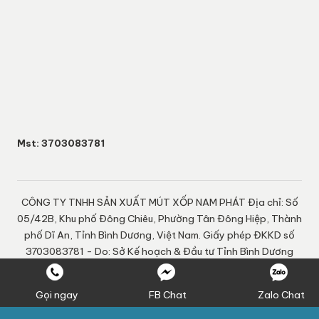
Mst: 3703083781
CÔNG TY TNHH SẢN XUẤT MÚT XỐP NAM PHÁT Địa chỉ: Số
05/42B, Khu phố Đông Chiêu, Phường Tân Đông Hiệp, Thành
phố Dĩ An, Tỉnh Bình Dương, Việt Nam. Giấy phép ĐKKD số
3703083781 - Do: Sở Kế hoạch & Đầu tư Tỉnh Bình Dương
cấp ngày 20-09-2022 Chịu trách nhiệm nội dung: Nguyễn
Ngọc Quí
Gọi ngay
FB Chat
Zalo Chat
Social media & sharing icons powered by
UltimatelySocial