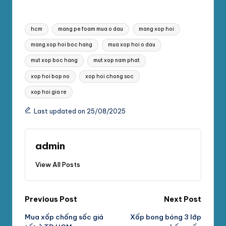
Tags:
hcm
mang pe foam mua o dau
mang xop hoi
mang xop hoi boc hang
mua xop hoi o dau
mut xop boc hang
mut xop nam phat
xop hoi bop no
xop hoi chong soc
xop hoi gia re
Last updated on 25/08/2025
admin
View All Posts
Post
Previous Post
Next Post
Mua xốp chống sốc giá
Xốp bong bóng 3 lớp
navigation