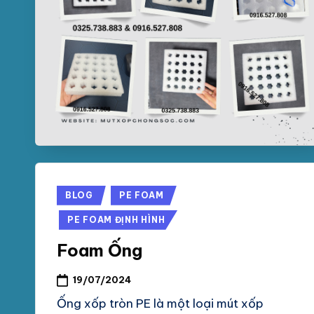
Posted
BLOG
PE FOAM
in
PE FOAM ĐỊNH HÌNH
Foam Ống
19/07/2024
Ống xốp tròn PE là một loại mút xốp