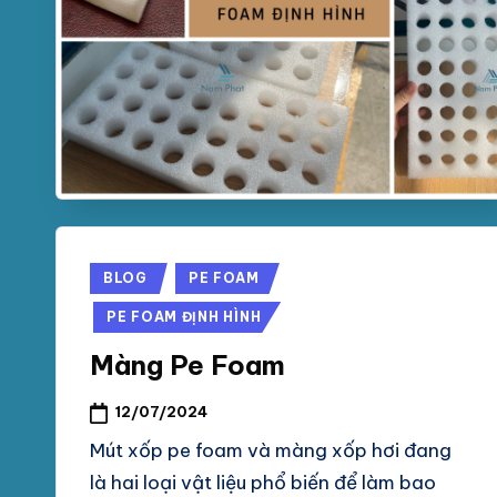
Posted
BLOG
PE FOAM
in
PE FOAM ĐỊNH HÌNH
Màng Pe Foam
12/07/2024
Mút xốp pe foam và màng xốp hơi đang
là hai loại vật liệu phổ biến để làm bao