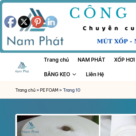
Skip
to
content
Trang chủ
NAM PHÁT
XỐP HƠI
BĂNG KEO
Liên Hệ
M
Công
Ty
Ú
Trang chủ
»
PE FOAM
»
Trang 10
Tnhh
T
Sản
Xuất
X
Mút
Ố
Xốp