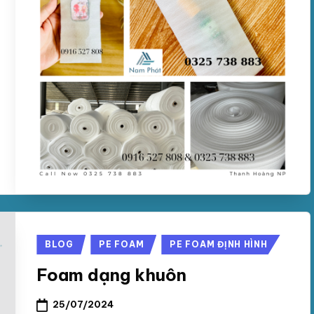
Posted
BLOG
PE FOAM
PE FOAM ĐỊNH HÌNH
in
Foam dạng khuôn
25/07/2024