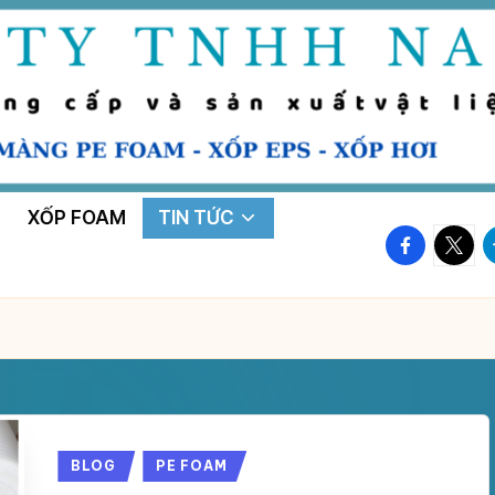
XỐP FOAM
TIN TỨC
facebook.
twitte
t
Posted
BLOG
PE FOAM
in