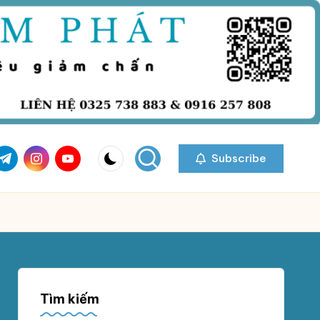
com
r.com
.me
instagram.com
youtube.com
Subscribe
Tìm kiếm