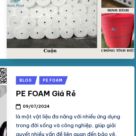
Posted
BLOG
PE FOAM
in
PE FOAM Giá Rẻ
09/07/2024
là một vật liệu đa năng với nhiều ứng dụng
trong đời sống và công nghiệp, giúp giải
quyết nhiều vấn đề liên quan đến bảo vệ,