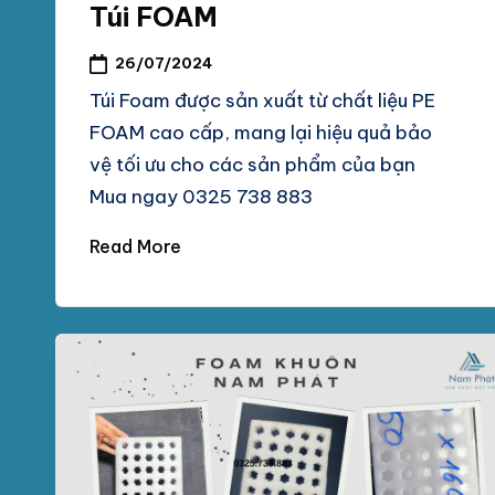
chống
Túi FOAM
M
sốc
26/07/2024
tại
P
TpHCM,
Túi Foam được sản xuất từ chất liệu PE
H
Bình
FOAM cao cấp, mang lại hiệu quả bảo
Dương
vệ tối ưu cho các sản phẩm của bạn
Á
Mua ngay 0325 738 883
T
Read More