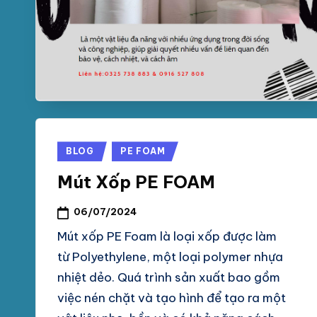
Posted
BLOG
PE FOAM
in
Mút Xốp PE FOAM
06/07/2024
Mút xốp PE Foam là loại xốp được làm
từ Polyethylene, một loại polymer nhựa
nhiệt dẻo. Quá trình sản xuất bao gồm
việc nén chặt và tạo hình để tạo ra một