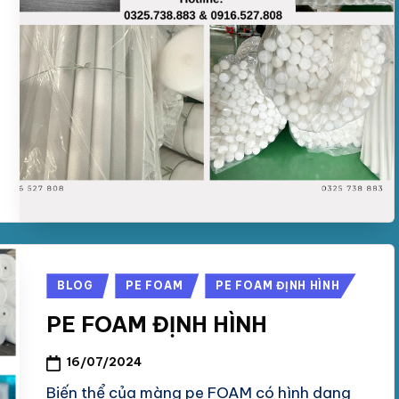
Posted
BLOG
PE FOAM
PE FOAM ĐỊNH HÌNH
in
PE FOAM ĐỊNH HÌNH
16/07/2024
Biến thể của màng pe FOAM có hình dạng