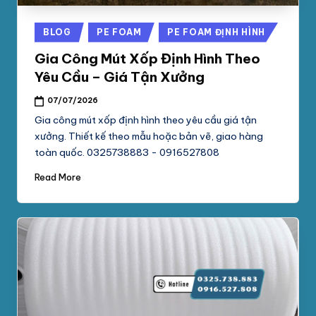
Posted
BLOG
PE FOAM
PE FOAM ĐỊNH HÌNH
in
Gia Công Mút Xốp Định Hình Theo
Yêu Cầu – Giá Tận Xưởng
07/07/2026
Gia công mút xốp định hình theo yêu cầu giá tận
xưởng. Thiết kế theo mẫu hoặc bản vẽ, giao hàng
toàn quốc. 0325738883 - 0916527808
Read More