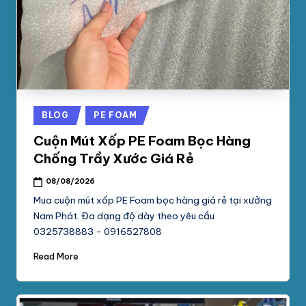
phối
G
mút
S
xốp
pe
Ố
foam,
C
xốp
N
hơi,
Posted
BLOG
PE FOAM
xốp
A
in
chống
Cuộn Mút Xốp PE Foam Bọc Hàng
M
sốc
Chống Trầy Xước Giá Rẻ
tại
P
08/08/2026
TpHCM,
H
Bình
Mua cuộn mút xốp PE Foam bọc hàng giá rẻ tại xưởng
Dương
Nam Phát. Đa dạng độ dày theo yêu cầu
Á
0325738883 - 0916527808
T
Read More