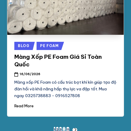
Posted
BLOG
PE FOAM
in
Màng Xốp PE Foam Giá Sỉ Toàn
Quốc
16/06/2026
Màng xốp PE Foam có cấu trúc bọt khí kín giúp tạo độ
đàn hồi và khả năng hấp thụ lực va đập tốt. Mua
ngay 0325738883 - 0916527808
Read More
1
2
3
…
11