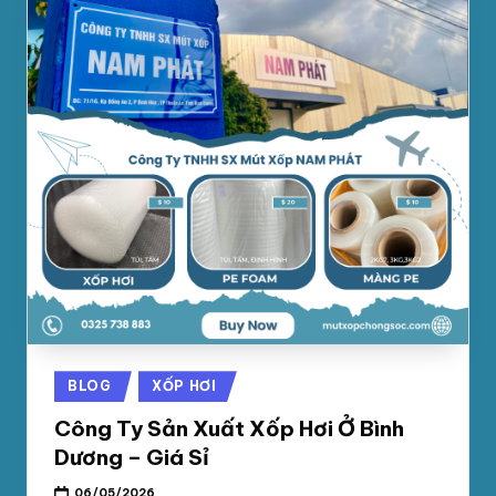
Posted
BLOG
XỐP HƠI
in
Công Ty Sản Xuất Xốp Hơi Ở Bình
Dương – Giá Sỉ
06/05/2026