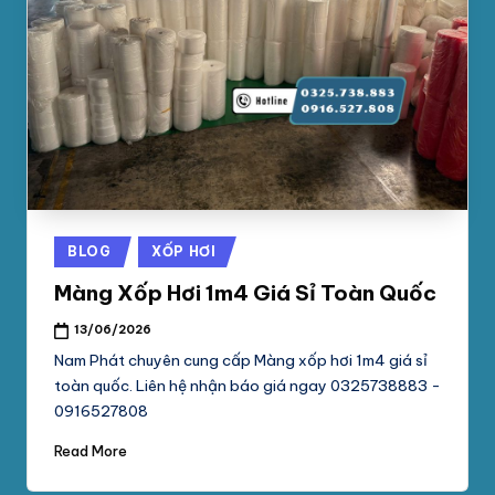
Posted
BLOG
XỐP HƠI
in
Màng Xốp Hơi 1m4 Giá Sỉ Toàn Quốc
13/06/2026
Nam Phát chuyên cung cấp Màng xốp hơi 1m4 giá sỉ
toàn quốc. Liên hệ nhận báo giá ngay 0325738883 -
0916527808
Read More