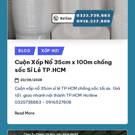
phối
G
mút
S
xốp
pe
Ố
foam,
C
xốp
N
hơi,
Posted
BLOG
XỐP HƠI
xốp
A
in
chống
Cuộn Xốp Nổ 35cm x 100m chống
M
sốc
sốc Sỉ Lẻ TP.HCM
tại
P
20/06/2026
TpHCM,
H
Bình
Cuộn xốp nổ 35cm sỉ lẻ TP.HCM chống sốc tối ưu . Giá
Dương
tốt, giao nhanh nội thành TP.HCM. Hotline
Á
0325738883 - 0916527808
T
Read More