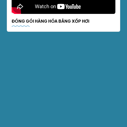
ĐÓNG GÓI HÀNG HÓA BẰNG XỐP HƠI