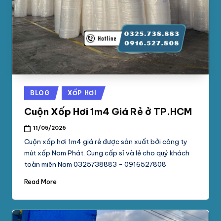
Posted
BLOG
XỐP HƠI
in
Cuộn Xốp Hơi 1m4 Giá Rẻ ở TP.HCM
11/05/2026
Cuộn xốp hơi 1m4 giá rẻ được sản xuất bởi công ty
mút xốp Nam Phát. Cung cấp sỉ và lẻ cho quý khách
toàn miên Nam 0325738883 - 0916527808
Read More