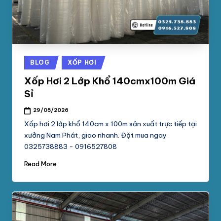
Posted
BLOG
XỐP HƠI
in
Xốp Hơi 2 Lớp Khổ 140cmx100m Giá
Sỉ
29/05/2026
Xốp hơi 2 lớp khổ 140cm x 100m sản xuất trực tiếp tại
xưởng Nam Phát, giao nhanh. Đặt mua ngay
0325738883 - 0916527808
Read More