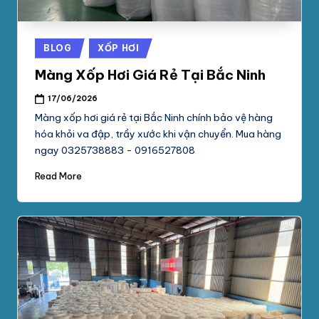
Posted
BLOG
XỐP HƠI
in
Màng Xốp Hơi Giá Rẻ Tại Bắc Ninh
17/06/2026
Màng xốp hơi giá rẻ tại Bắc Ninh chính bảo vệ hàng
hóa khỏi va đập, trầy xước khi vận chuyển. Mua hàng
ngay 0325738883 - 0916527808
Read More