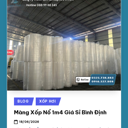
Posted
BLOG
XỐP HƠI
in
Màng Xốp Nổ 1m4 Giá Sỉ Bình Định
18/06/2026