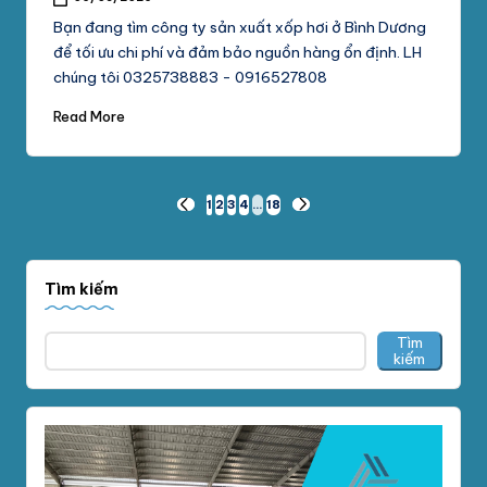
Bạn đang tìm công ty sản xuất xốp hơi ở Bình Dương
để tối ưu chi phí và đảm bảo nguồn hàng ổn định. LH
chúng tôi 0325738883 - 0916527808
Read More
Phân
1
2
3
4
…
18
PREVIOUS
NEXT
PAGE
PAGE
trang
bài
Tìm kiếm
viết
Tìm
kiếm