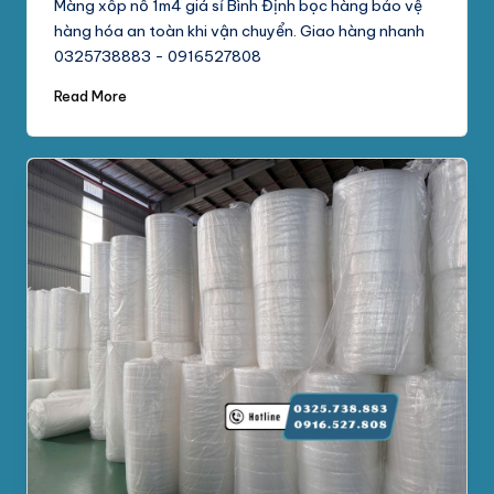
Màng xốp nổ 1m4 giá sỉ Bình Định bọc hàng bảo vệ
hàng hóa an toàn khi vận chuyển. Giao hàng nhanh
0325738883 - 0916527808
Read More