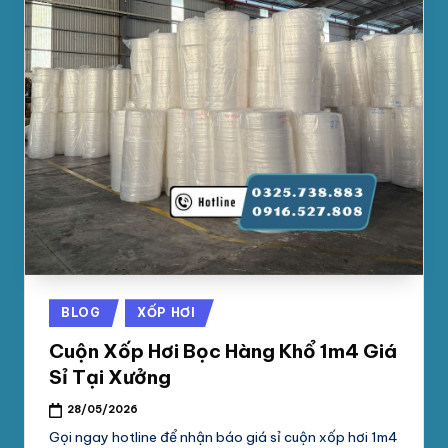
Posted
BLOG
XỐP HƠI
in
Cuộn Xốp Hơi Bọc Hàng Khổ 1m4 Giá
Sỉ Tại Xưởng
28/05/2026
Gọi ngay hotline để nhận báo giá sỉ cuộn xốp hơi 1m4