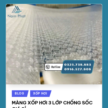
Posted
BLOG
XỐP HƠI
in
MÀNG XỐP HƠI 3 LỚP CHỐNG SỐC