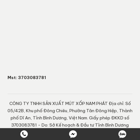
Mst: 3703083781
CÔNG TY TNHH SẢN XUẤT MÚT XỐP NAM PHÁT Địa chỉ: Số
05/42B, Khu phố Đông Chiêu, Phường Tân Đông Hiệp, Thành
phố Dĩ An, Tỉnh Bình Dương, Việt Nam. Giấy phép ĐKKD số
3703083781 - Do: Sở Kế hoạch & Đầu tư Tỉnh Bình Dương
cấp ngày 20-09-2022 Chịu trách nhiệm nội dung: Nguyễn
Ngọc Quí