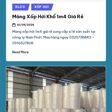
Posted
BLOG
XỐP HƠI
in
Màng Xốp Hơi Khổ 1m4 Giá Rẻ
14/05/2026
Màng xốp hơi 1m4 giá rẻ cung cấp sỉ lẻ sản xuất tại
công ty Nam Phát. Mau hàng ngay 0325738883 -
0916527808
Read More