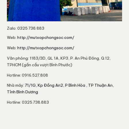
Zalo: 0325 738 883
Web:
http://mutxopchongsoc.com/
Web:
http://mutxopchongsoc.com/
Văn phòng: 1183/3D, QL 1A, KP3, P. An Phú Đông, Q.12,
TPHCM (gần cầu vượt Bình Phước)
Hotline: 0916.527.808
Nhà máy:
71/1G, Kp Đồng An2, P Bình Hòa , TP Thuận An,
Tỉnh Bình Dương
Hotline: 0325.738.883