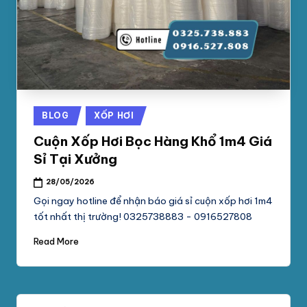
phối
G
mút
S
xốp
pe
Ố
foam,
C
xốp
N
hơi,
Posted
BLOG
XỐP HƠI
xốp
A
in
chống
Cuộn Xốp Hơi Bọc Hàng Khổ 1m4 Giá
M
sốc
Sỉ Tại Xưởng
tại
P
28/05/2026
TpHCM,
H
Bình
Gọi ngay hotline để nhận báo giá sỉ cuộn xốp hơi 1m4
Dương
tốt nhất thị trường! 0325738883 - 0916527808
Á
T
Read More