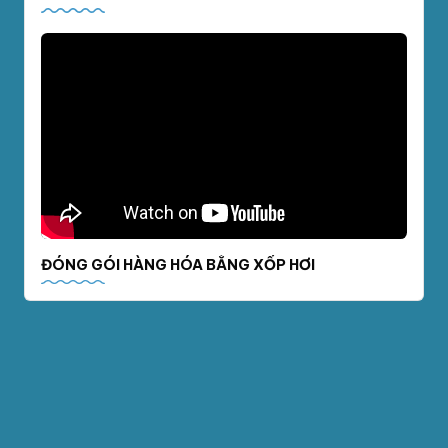
ĐÓNG GÓI HÀNG HÓA BẰNG XỐP HƠI