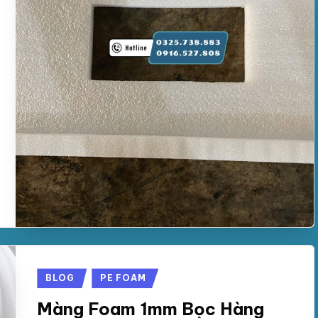
Posted
BLOG
PE FOAM
in
Màng Foam 1mm Bọc Hàng