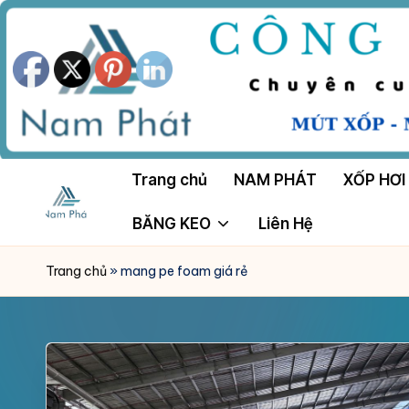
Skip
to
content
Trang chủ
NAM PHÁT
XỐP HƠI
BĂNG KEO
Liên Hệ
M
Công
Ty
Ú
Trang chủ
»
mang pe foam giá rẻ
Tnhh
T
Sản
Xuất
X
Mút
Ố
Xốp