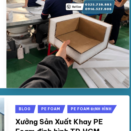
Posted
BLOG
PE FOAM
PE FOAM ĐỊNH HÌNH
in
Xưởng Sản Xuất Khay PE