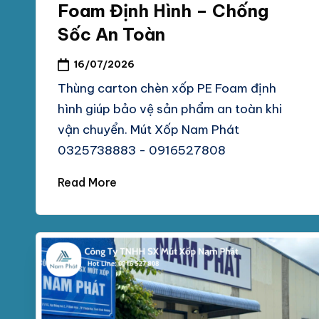
chống
Foam Định Hình – Chống
M
sốc
Sốc An Toàn
tại
P
TpHCM,
16/07/2026
H
Bình
Thùng carton chèn xốp PE Foam định
Dương
hình giúp bảo vệ sản phẩm an toàn khi
Á
vận chuyển. Mút Xốp Nam Phát
T
0325738883 - 0916527808
Read More