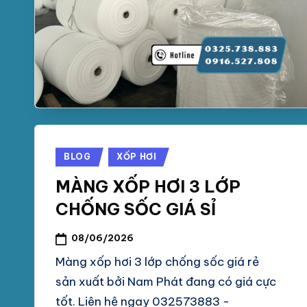
Posted
BLOG
XỐP HƠI
in
MÀNG XỐP HƠI 3 LỚP
CHỐNG SỐC GIÁ SỈ
08/06/2026
Màng xốp hơi 3 lớp chống sốc giá rẻ
sản xuất bởi Nam Phát đang có giá cực
tốt. Liên hệ ngay 032573883 -