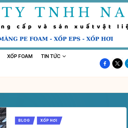
XỐP FOAM
TIN TỨC
facebook.
twitte
t
Posted
BLOG
XỐP HƠI
in