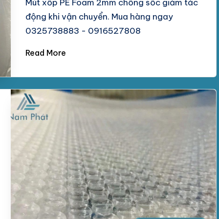
Mút xốp PE Foam 2mm chống sốc giảm tác
động khi vận chuyển. Mua hàng ngay
0325738883 - 0916527808
Read More