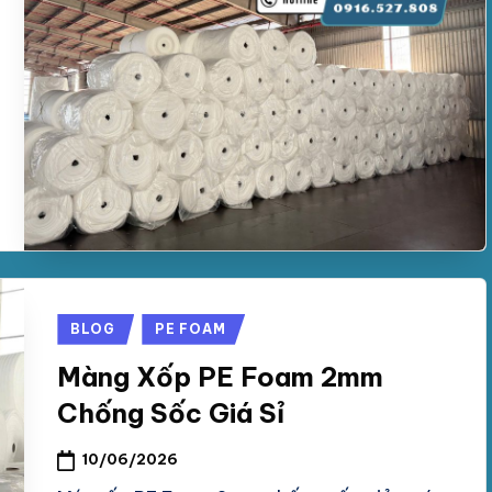
Posted
BLOG
PE FOAM
in
Màng Xốp PE Foam 2mm
Chống Sốc Giá Sỉ
10/06/2026