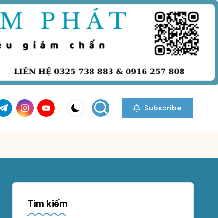
com
r.com
.me
instagram.com
youtube.com
Subscribe
Tìm kiếm