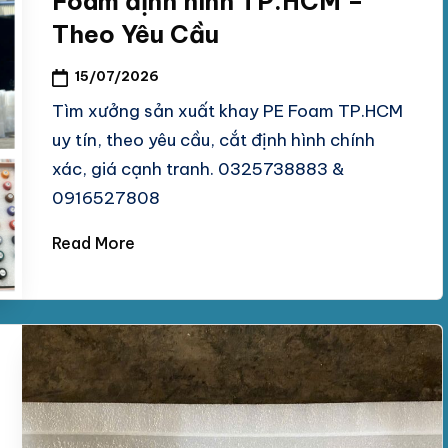
Foam định hình TP.HCM –
Theo Yêu Cầu
15/07/2026
Tìm xưởng sản xuất khay PE Foam TP.HCM
uy tín, theo yêu cầu, cắt định hình chính
xác, giá cạnh tranh. 0325738883 &
0916527808
Read More