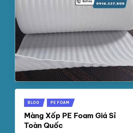
Posted
BLOG
PE FOAM
in
Màng Xốp PE Foam Giá Sỉ
Toàn Quốc