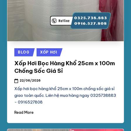
Posted
BLOG
XỐP HƠI
in
Xốp Hơi Bọc Hàng Khổ 25cm x 100m
Chống Sốc Giá Sỉ
22/06/2026
Xốp hơi bọc hàng khổ 25cm x 100m chống sốc giá sỉ
giao toàn quốc. Liên hệ mua hàng ngay 0325738883
- 0916527808
Read More