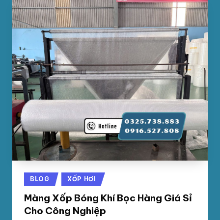
Posted
BLOG
XỐP HƠI
in
Màng Xốp Bóng Khí Bọc Hàng Giá Sỉ
Cho Công Nghiệp