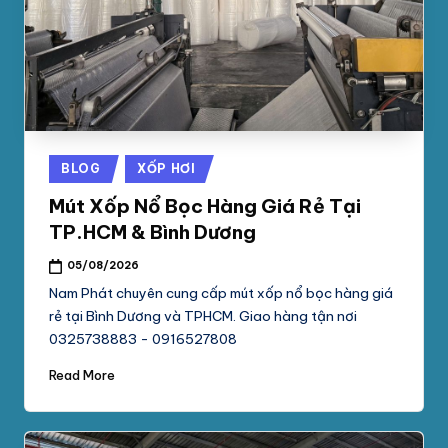
phối
G
mút
S
xốp
pe
Ố
foam,
C
xốp
N
hơi,
Posted
BLOG
XỐP HƠI
xốp
A
in
chống
Mút Xốp Nổ Bọc Hàng Giá Rẻ Tại
M
sốc
TP.HCM & Bình Dương
tại
P
05/08/2026
TpHCM,
H
Bình
Nam Phát chuyên cung cấp mút xốp nổ bọc hàng giá
Dương
rẻ tại Bình Dương và TPHCM. Giao hàng tận nơi
Á
0325738883 - 0916527808
T
Read More