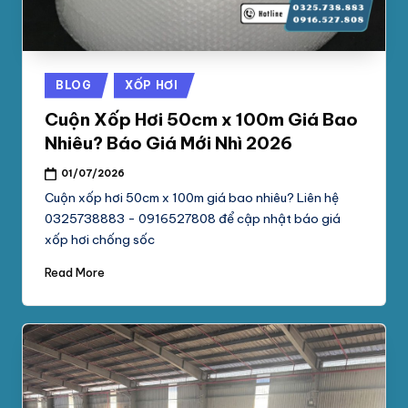
Posted
BLOG
XỐP HƠI
in
Cuộn Xốp Hơi 50cm x 100m Giá Bao
Nhiêu? Báo Giá Mới Nhì 2026
01/07/2026
Cuộn xốp hơi 50cm x 100m giá bao nhiêu? Liên hệ
0325738883 - 0916527808 để cập nhật báo giá
xốp hơi chống sốc
Read More