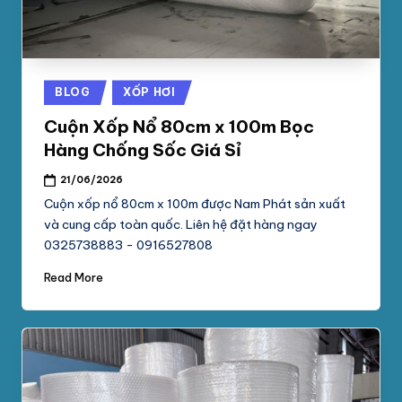
Posted
BLOG
XỐP HƠI
in
Cuộn Xốp Nổ 80cm x 100m Bọc
Hàng Chống Sốc Giá Sỉ
21/06/2026
Cuộn xốp nổ 80cm x 100m được Nam Phát sản xuất
và cung cấp toàn quốc. Liên hệ đặt hàng ngay
0325738883 - 0916527808
Read More