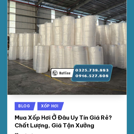
Posted
BLOG
XỐP HƠI
in
Mua Xốp Hơi Ở Đâu Uy Tín Giá Rẻ?
Chất Lượng, Giá Tận Xưởng