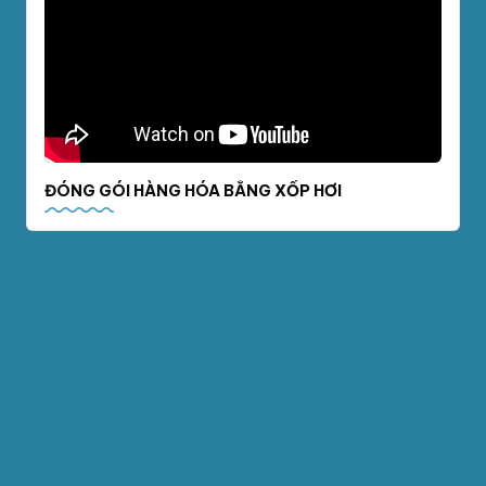
ĐÓNG GÓI HÀNG HÓA BẰNG XỐP HƠI