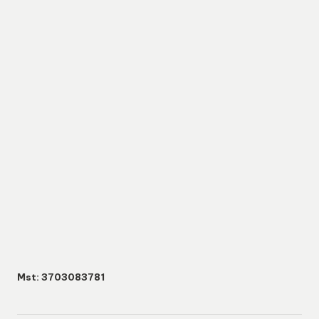
Mst: 3703083781