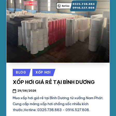
Posted
BLOG
XỐP HƠI
in
XỐP HƠI GIÁ RẺ TẠI BÌNH DƯƠNG
29/06/2026
Mua xốp hơi giá rẻ tại Bình Dương từ xưởng Nam Phát.
Cung cấp màng xốp hơi chống sốc nhiều kích
thước,Hotline: 0325.738.883 - 0916.527.808.