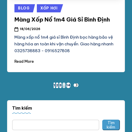
Posted
BLOG
XỐP HƠI
in
Màng Xốp Nổ 1m4 Giá Sỉ Bình Định
18/06/2026
Màng xốp nổ 1m4 giá sỉ Bình Định bọc hàng bảo vệ
hàng hóa an toàn khi vận chuyển. Giao hàng nhanh
0325738883 - 0916527808
Read More
Phân
1
2
3
…
14
NEXT
PAGE
trang
bài
Tìm kiếm
viết
Tìm
kiếm