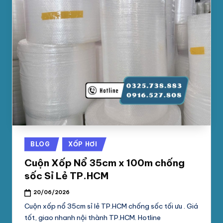
Posted
BLOG
XỐP HƠI
in
Cuộn Xốp Nổ 35cm x 100m chống
sốc Sỉ Lẻ TP.HCM
20/06/2026
Cuộn xốp nổ 35cm sỉ lẻ TP.HCM chống sốc tối ưu . Giá
tốt, giao nhanh nội thành TP.HCM. Hotline