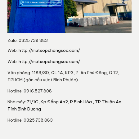
Zalo: 0325 738 883
Web:
http://mutxopchongsoc.com/
Web:
http://mutxopchongsoc.com/
Văn phòng: 1183/3D, QL 1A, KP3, P. An Phú Đông, Q.12,
TPHCM (gần cầu vượt Bình Phước)
Hotline: 0916.527.808
Nhà máy:
71/1G, Kp Đồng An2, P Bình Hòa , TP Thuận An,
Tỉnh Bình Dương
Hotline: 0325.738.883