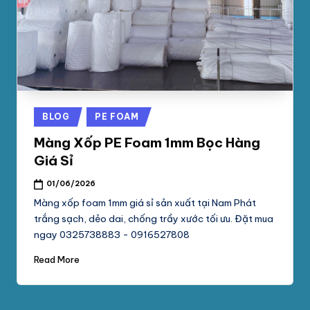
phối
G
mút
S
xốp
pe
Ố
foam,
C
xốp
N
hơi,
Posted
BLOG
PE FOAM
xốp
A
in
chống
Màng Xốp PE Foam 1mm Bọc Hàng
M
sốc
Giá Sỉ
tại
P
01/06/2026
TpHCM,
H
Bình
Màng xốp foam 1mm giá sỉ sản xuất tại Nam Phát
Dương
trắng sạch, dẻo dai, chống trầy xước tối ưu. Đặt mua
Á
ngay 0325738883 - 0916527808
T
Read More