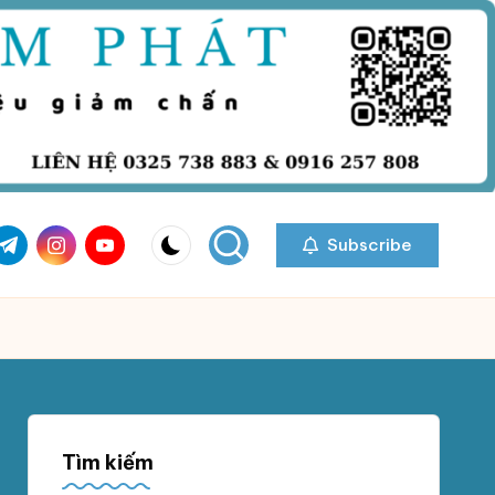
com
r.com
.me
instagram.com
youtube.com
Subscribe
Tìm kiếm