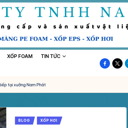
XỐP FOAM
TIN TỨC
facebook.
twitte
t
tiếp tại xưởng Nam Phát
Posted
BLOG
XỐP HƠI
in