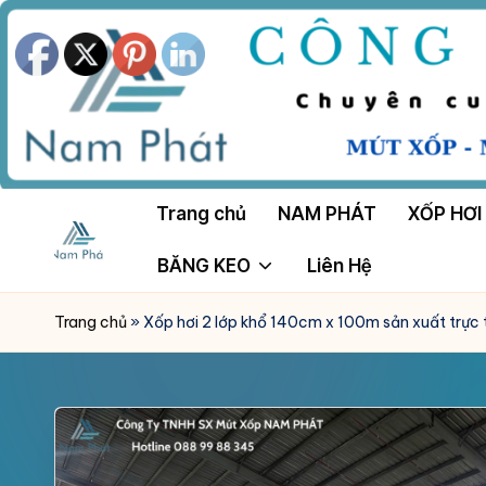
Skip
to
content
Trang chủ
NAM PHÁT
XỐP HƠI
BĂNG KEO
Liên Hệ
M
Công
Ty
Ú
Trang chủ
»
Xốp hơi 2 lớp khổ 140cm x 100m sản xuất trực 
Tnhh
T
Sản
Xuất
X
Mút
Ố
Xốp