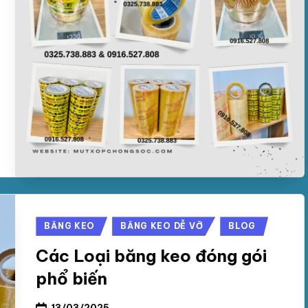
Posted
BĂNG KEO
BĂNG KEO DỄ VỠ
BLOG
in
Các Loại băng keo đóng gói
phổ biến
13/03/2025