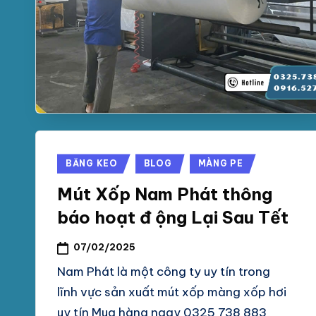
Posted
BĂNG KEO
BLOG
MÀNG PE
in
Mút Xốp Nam Phát thông
báo hoạt đ ộng Lại Sau Tết
07/02/2025
Nam Phát là một công ty uy tín trong
lĩnh vực sản xuất mút xốp màng xốp hơi
uy tín Mua hàng ngay 0325 738 883