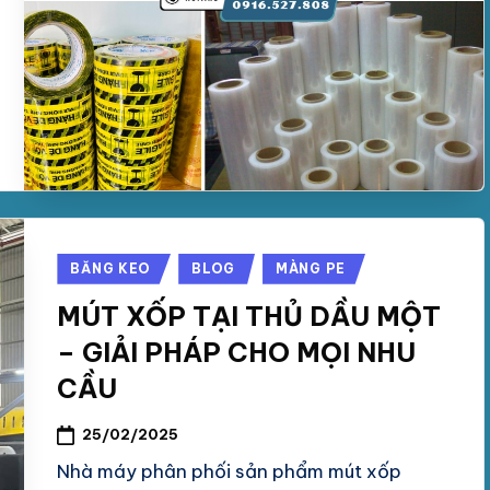
Posted
BĂNG KEO
BLOG
MÀNG PE
in
MÚT XỐP TẠI THỦ DẦU MỘT
– GIẢI PHÁP CHO MỌI NHU
CẦU
25/02/2025
Nhà máy phân phối sản phẩm mút xốp