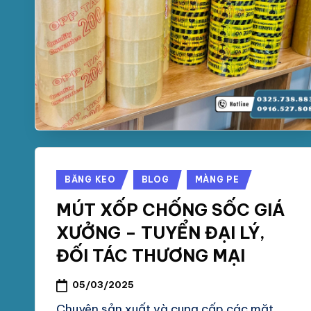
Posted
BĂNG KEO
BLOG
MÀNG PE
in
MÚT XỐP CHỐNG SỐC GIÁ
XƯỞNG – TUYỂN ĐẠI LÝ,
ĐỐI TÁC THƯƠNG MẠI
05/03/2025
Chuyên sản xuất và cung cấp các mặt