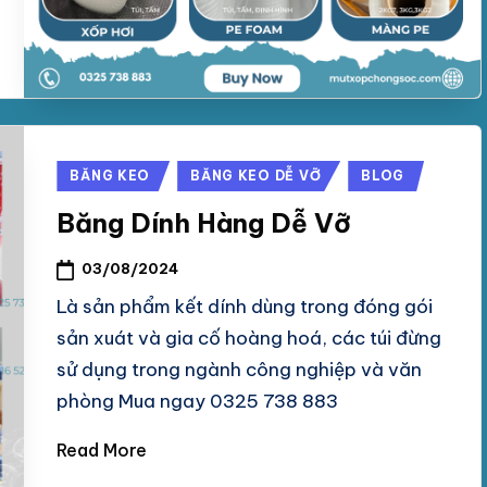
Posted
BĂNG KEO
BĂNG KEO DỄ VỠ
BLOG
in
Băng Dính Hàng Dễ Vỡ
03/08/2024
Là sản phẩm kết dính dùng trong đóng gói
sản xuát và gia cố hoàng hoá, các túi đừng
sử dụng trong ngành công nghiệp và văn
phòng Mua ngay 0325 738 883
Read More