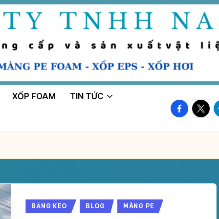
XỐP FOAM
TIN TỨC
facebook.
twitte
t
Posted
BĂNG KEO
BLOG
MÀNG PE
in