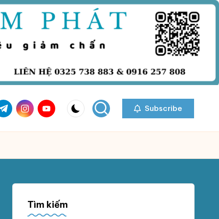
com
r.com
.me
instagram.com
youtube.com
Subscribe
Tìm kiếm