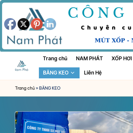
Skip
to
content
Trang chủ
NAM PHÁT
XỐP HƠI
BĂNG KEO
Liên Hệ
M
Công
Ty
Ú
Trang chủ
»
BĂNG KEO
Tnhh
T
Sản
Xuất
X
Mút
Ố
Xốp