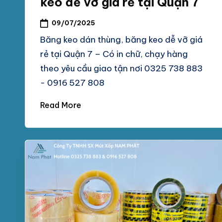
keo dễ vỡ giá rẻ tại Quận 7
chống
M
sốc
09/07/2025
tại
P
Băng keo dán thùng, băng keo dễ vỡ giá
TpHCM,
rẻ tại Quận 7 – Có in chữ, chạy hàng
H
Bình
theo yêu cầu giao tận nơi 0325 738 883
Dương
Á
- 0916 527 808
T
Read More