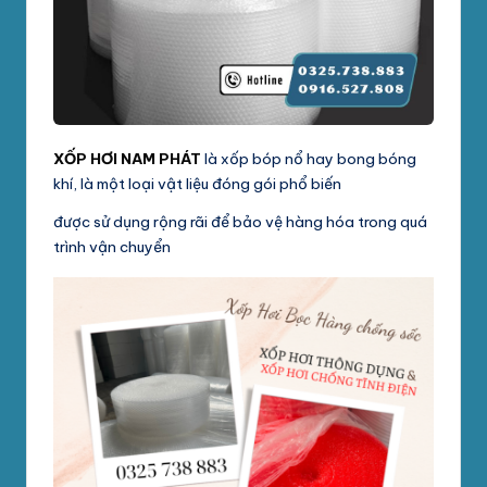
phối
G
mút
S
xốp
pe
Ố
foam,
C
xốp
XỐP HƠI NAM PHÁT
là xốp bóp nổ hay bong bóng
N
hơi,
khí, là một loại vật liệu đóng gói phổ biến
xốp
A
chống
được sử dụng rộng rãi để bảo vệ hàng hóa trong quá
M
sốc
trình vận chuyển
tại
P
TpHCM,
H
Bình
Dương
Á
T