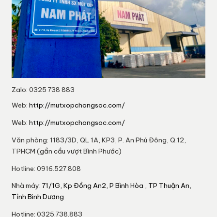
Zalo: 0325 738 883
Web:
http://mutxopchongsoc.com/
Web:
http://mutxopchongsoc.com/
Văn phòng: 1183/3D, QL 1A, KP3, P. An Phú Đông, Q.12,
TPHCM (gần cầu vượt Bình Phước)
Hotline: 0916.527.808
Nhà máy:
71/1G, Kp Đồng An2, P Bình Hòa , TP Thuận An,
Tỉnh Bình Dương
Hotline: 0325.738.883