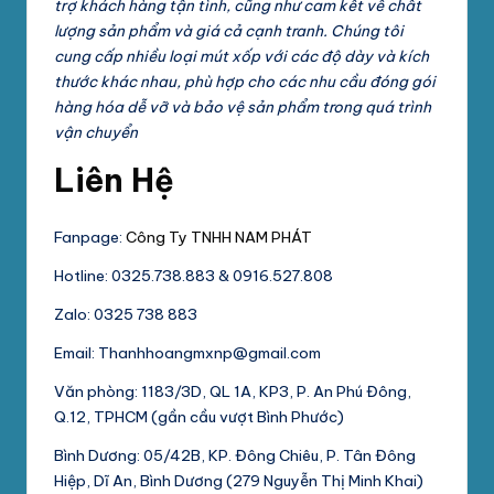
trợ khách hàng tận tình, cũng như cam kết về chất
lượng sản phẩm và giá cả cạnh tranh. Chúng tôi
cung cấp nhiều loại mút xốp với các độ dày và kích
thước khác nhau, phù hợp cho các nhu cầu đóng gói
hàng hóa dễ vỡ và bảo vệ sản phẩm trong quá trình
vận chuyển​
Liên Hệ
Fanpage:
Công Ty TNHH NAM PHÁT
Hotline: 0325.738.883 & 0916.527.808
Zalo: 0325 738 883
Email: Thanhhoangmxnp@gmail.com
Văn phòng: 1183/3D, QL 1A, KP3, P. An Phú Đông,
Q.12, TPHCM (gần cầu vượt Bình Phước)
Bình Dương: 05/42B, KP. Đông Chiêu, P. Tân Đông
Hiệp, Dĩ An, Bình Dương (279 Nguyễn Thị Minh Khai)