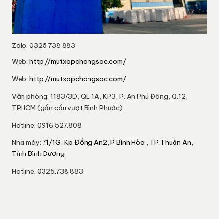
Zalo: 0325 738 883
Web:
http://mutxopchongsoc.com/
Web:
http://mutxopchongsoc.com/
Văn phòng: 1183/3D, QL 1A, KP3, P. An Phú Đông, Q.12,
TPHCM (gần cầu vượt Bình Phước)
Hotline: 0916.527.808
Nhà máy:
71/1G, Kp Đồng An2, P Bình Hòa , TP Thuận An,
Tỉnh Bình Dương
Hotline: 0325.738.883