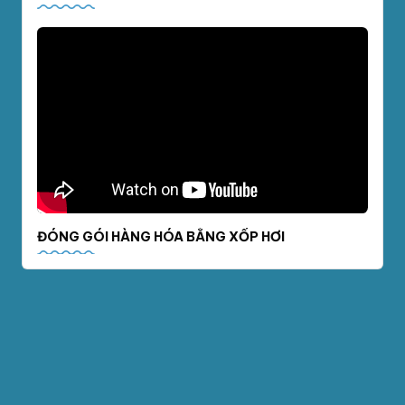
ĐÓNG GÓI HÀNG HÓA BẰNG XỐP HƠI