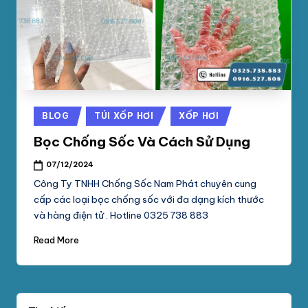
phối
G
mút
S
xốp
pe
Ố
foam,
C
xốp
N
hơi,
Posted
BLOG
TÚI XỐP HƠI
XỐP HƠI
xốp
A
in
chống
Bọc Chống Sốc Và Cách Sử Dụng
M
sốc
07/12/2024
tại
P
Công Ty TNHH Chống Sốc Nam Phát chuyên cung
TpHCM,
H
cấp các loại bọc chống sốc với đa dạng kích thước
Bình
và hàng điện tử . Hotline 0325 738 883
Dương
Á
Read More
T