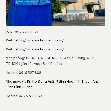
Zalo: 0325 738 883
Web:
http://mutxopchongsoc.com/
Web:
http://mutxopchongsoc.com/
Văn phòng: 1183/3D, QL 1A, KP3, P. An Phú Đông, Q.12,
TPHCM (gần cầu vượt Bình Phước)
Hotline: 0916.527.808
Nhà máy:
71/1G, Kp Đồng An2, P Bình Hòa , TP Thuận An,
Tỉnh Bình Dương
Hotline: 0325.738.883