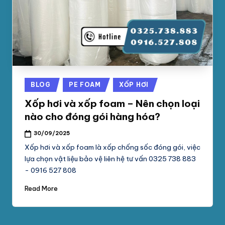
phối
G
mút
S
xốp
pe
Ố
foam,
C
xốp
N
hơi,
Posted
BLOG
PE FOAM
XỐP HƠI
xốp
A
in
chống
Xốp hơi và xốp foam – Nên chọn loại
M
sốc
nào cho đóng gói hàng hóa?
tại
P
30/09/2025
TpHCM,
H
Bình
Xốp hơi và xốp foam là xốp chống sốc đóng gói, việc
Dương
lựa chọn vật liệu bảo vệ liên hệ tư vấn 0325 738 883
Á
- 0916 527 808
T
Read More