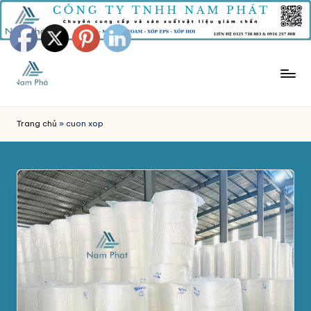
Skip
to
content
M
Công
Ty
Ú
Trang chủ
»
cuon xop
Tnhh
T
Sản
Xuất
X
Mút
Ố
Xốp
P
Nam
Phát
C
chuyên
H
sản
xuất
Ố
và
N
phân