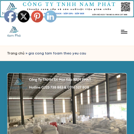
Skip
to
content
M
Công
Ty
Ú
Trang chủ
»
gia cong tam foam theo yeu cau
Tnhh
T
Sản
Xuất
X
Mút
Ố
Xốp
P
Nam
Phát
C
chuyên
H
sản
xuất
Ố
và
N
phân