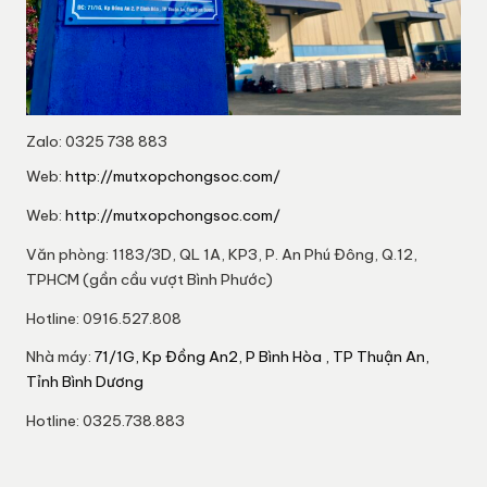
Zalo: 0325 738 883
Web:
http://mutxopchongsoc.com/
Web:
http://mutxopchongsoc.com/
Văn phòng: 1183/3D, QL 1A, KP3, P. An Phú Đông, Q.12,
TPHCM (gần cầu vượt Bình Phước)
Hotline: 0916.527.808
Nhà máy:
71/1G, Kp Đồng An2, P Bình Hòa , TP Thuận An,
Tỉnh Bình Dương
Hotline: 0325.738.883