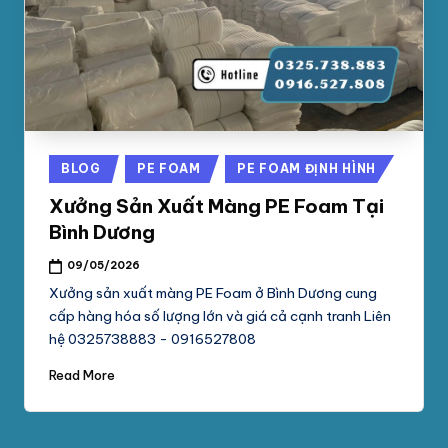
phối
G
mút
S
xốp
pe
Ố
foam,
C
xốp
N
hơi,
Posted
BLOG
PE FOAM
PE FOAM ĐỊNH HÌNH
xốp
A
in
chống
Xưởng Sản Xuất Màng PE Foam Tại
M
sốc
Bình Dương
tại
P
09/05/2026
TpHCM,
H
Bình
Xưởng sản xuất màng PE Foam ở Bình Dương cung
Dương
cấp hàng hóa số lượng lớn và giá cả cạnh tranh Liên
Á
hệ 0325738883 - 0916527808
T
Read More