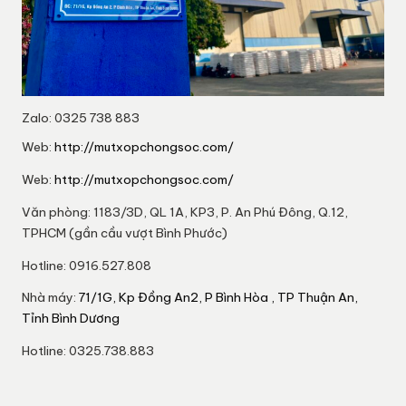
Zalo: 0325 738 883
Web:
http://mutxopchongsoc.com/
Web:
http://mutxopchongsoc.com/
Văn phòng: 1183/3D, QL 1A, KP3, P. An Phú Đông, Q.12,
TPHCM (gần cầu vượt Bình Phước)
Hotline: 0916.527.808
Nhà máy:
71/1G, Kp Đồng An2, P Bình Hòa , TP Thuận An,
Tỉnh Bình Dương
Hotline: 0325.738.883