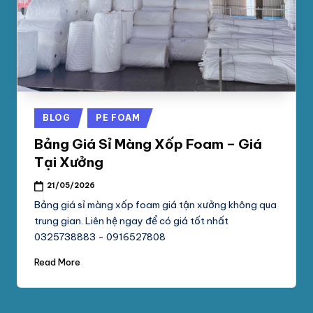
phối
G
mút
S
xốp
pe
Ố
foam,
C
xốp
N
hơi,
Posted
BLOG
PE FOAM
xốp
A
in
chống
Bảng Giá Sỉ Màng Xốp Foam – Giá
M
sốc
Tại Xưởng
tại
P
21/05/2026
TpHCM,
H
Bình
Bảng giá sỉ màng xốp foam giá tận xưởng không qua
Dương
trung gian. Liên hệ ngay để có giá tốt nhất
Á
0325738883 - 0916527808
T
Read More