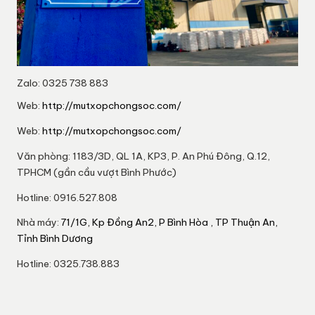
Zalo: 0325 738 883
Web:
http://mutxopchongsoc.com/
Web:
http://mutxopchongsoc.com/
Văn phòng: 1183/3D, QL 1A, KP3, P. An Phú Đông, Q.12,
TPHCM (gần cầu vượt Bình Phước)
Hotline: 0916.527.808
Nhà máy:
71/1G, Kp Đồng An2, P Bình Hòa , TP Thuận An,
Tỉnh Bình Dương
Hotline: 0325.738.883