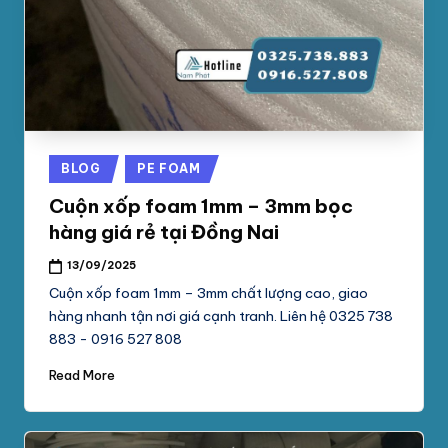
phối
G
mút
S
xốp
pe
Ố
foam,
C
xốp
N
hơi,
Posted
BLOG
PE FOAM
xốp
A
in
chống
Cuộn xốp foam 1mm – 3mm bọc
M
sốc
hàng giá rẻ tại Đồng Nai
tại
P
13/09/2025
TpHCM,
H
Bình
Cuộn xốp foam 1mm – 3mm chất lượng cao, giao
Dương
hàng nhanh tận nơi giá cạnh tranh. Liên hệ 0325 738
Á
883 - 0916 527 808
T
Read More