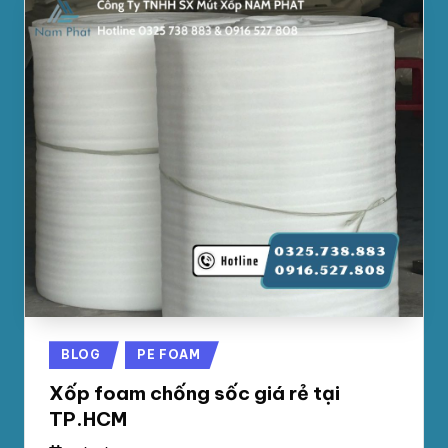
Posted
BLOG
PE FOAM
in
Xốp foam chống sốc giá rẻ tại
TP.HCM