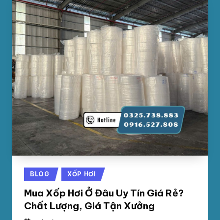
Posted
BLOG
XỐP HƠI
in
Mua Xốp Hơi Ở Đâu Uy Tín Giá Rẻ?
Chất Lượng, Giá Tận Xưởng