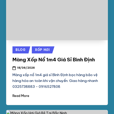
Posted
BLOG
XỐP HƠI
in
Màng Xốp Nổ 1m4 Giá Sỉ Bình Định
18/06/2026
Màng xốp nổ 1m4 giá sỉ Bình Định bọc hàng bảo vệ
hàng hóa an toàn khi vận chuyển. Giao hàng nhanh
0325738883 - 0916527808
Read More