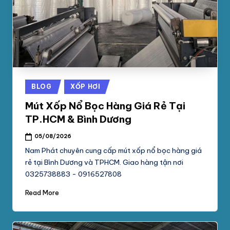
phối
G
mút
S
xốp
pe
Ố
foam,
C
xốp
N
hơi,
Posted
BLOG
XỐP HƠI
xốp
A
in
chống
Mút Xốp Nổ Bọc Hàng Giá Rẻ Tại
M
sốc
TP.HCM & Bình Dương
tại
P
05/08/2026
TpHCM,
H
Bình
Nam Phát chuyên cung cấp mút xốp nổ bọc hàng giá
Dương
rẻ tại Bình Dương và TPHCM. Giao hàng tận nơi
Á
0325738883 - 0916527808
T
Read More