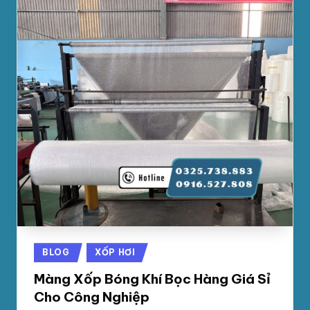
Posted
BLOG
XỐP HƠI
in
Màng Xốp Bóng Khí Bọc Hàng Giá Sỉ
Cho Công Nghiệp