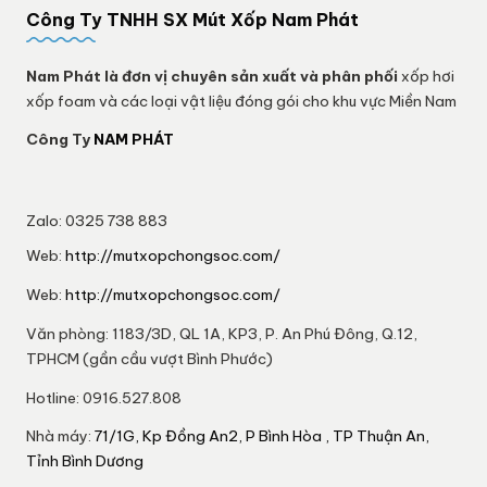
Công Ty TNHH SX Mút Xốp Nam Phát
Nam Phát
là đơn vị chuyên sản xuất và phân phối
xốp hơi
xốp foam và các loại vật liệu đóng gói cho khu vực Miền Nam
Công Ty
NAM PHÁT
Zalo: 0325 738 883
Web:
http://mutxopchongsoc.com/
Web:
http://mutxopchongsoc.com/
Văn phòng: 1183/3D, QL 1A, KP3, P. An Phú Đông, Q.12,
TPHCM (gần cầu vượt Bình Phước)
Hotline: 0916.527.808
Nhà máy:
71/1G, Kp Đồng An2, P Bình Hòa , TP Thuận An,
Tỉnh Bình Dương