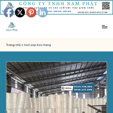
Skip
to
content
M
Công
Ty
Ú
Trang chủ
»
mut xop boc hang
Tnhh
T
Sản
Xuất
X
Mút
Ố
Xốp
P
Nam
Phát
C
chuyên
H
sản
xuất
Ố
và
N
phân