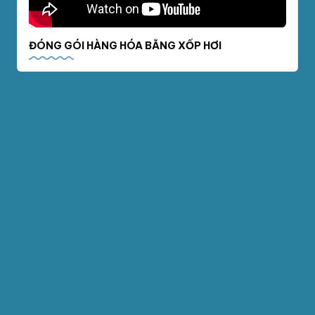
ĐÓNG GÓI HÀNG HÓA BẰNG XỐP HƠI