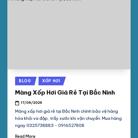
Posted
BLOG
XỐP HƠI
in
Màng Xốp Hơi Giá Rẻ Tại Bắc Ninh
17/06/2026
Màng xốp hơi giá rẻ tại Bắc Ninh chính bảo vệ hàng
hóa khỏi va đập, trầy xước khi vận chuyển. Mua hàng
ngay 0325738883 - 0916527808
Read More