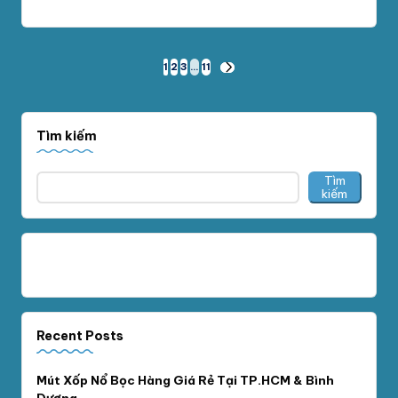
Phân
1
2
3
…
11
NEXT
PAGE
trang
bài
Tìm kiếm
viết
Tìm
kiếm
Recent Posts
Mút Xốp Nổ Bọc Hàng Giá Rẻ Tại TP.HCM & Bình
Dương