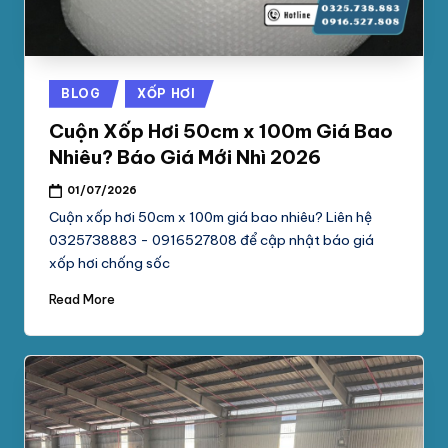
Posted
BLOG
XỐP HƠI
in
Cuộn Xốp Hơi 50cm x 100m Giá Bao
Nhiêu? Báo Giá Mới Nhì 2026
01/07/2026
Cuộn xốp hơi 50cm x 100m giá bao nhiêu? Liên hệ
0325738883 - 0916527808 để cập nhật báo giá
xốp hơi chống sốc
Read More