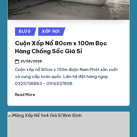
Posted
BLOG
XỐP HƠI
in
Cuộn Xốp Nổ 80cm x 100m Bọc
Hàng Chống Sốc Giá Sỉ
21/06/2026
Cuộn xốp nổ 80cm x 100m được Nam Phát sản xuất
và cung cấp toàn quốc. Liên hệ đặt hàng ngay
0325738883 - 0916527808
Read More