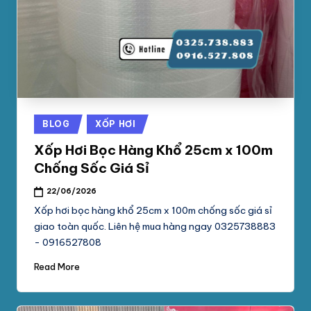
Posted
BLOG
XỐP HƠI
in
Xốp Hơi Bọc Hàng Khổ 25cm x 100m
Chống Sốc Giá Sỉ
22/06/2026
Xốp hơi bọc hàng khổ 25cm x 100m chống sốc giá sỉ
giao toàn quốc. Liên hệ mua hàng ngay 0325738883
- 0916527808
Read More