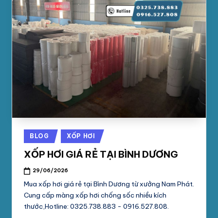
Posted
BLOG
XỐP HƠI
in
XỐP HƠI GIÁ RẺ TẠI BÌNH DƯƠNG
29/06/2026
Mua xốp hơi giá rẻ tại Bình Dương từ xưởng Nam Phát.
Cung cấp màng xốp hơi chống sốc nhiều kích
thước,Hotline: 0325.738.883 - 0916.527.808.