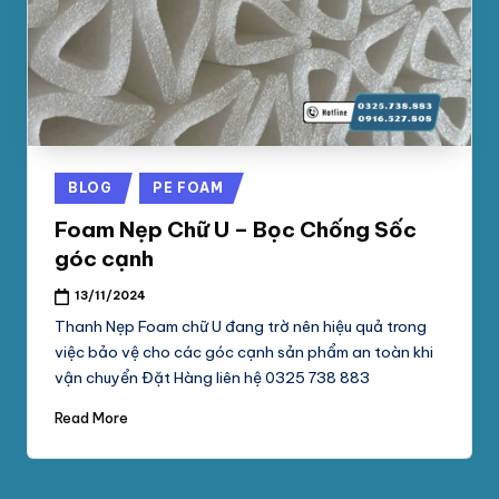
phối
G
mút
S
xốp
pe
Ố
foam,
C
xốp
N
hơi,
Posted
BLOG
PE FOAM
xốp
A
in
chống
Foam Nẹp Chữ U – Bọc Chống Sốc
M
sốc
góc cạnh
tại
P
13/11/2024
TpHCM,
H
Bình
Thanh Nẹp Foam chữ U đang trờ nên hiệu quả trong
Dương
việc bảo vệ cho các góc cạnh sản phẩm an toàn khi
Á
vận chuyển Đặt Hàng liên hệ 0325 738 883
T
Read More