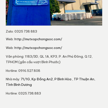
Zalo: 0325 738 883
Web:
http://mutxopchongsoc.com/
Web:
http://mutxopchongsoc.com/
Văn phòng: 1183/3D, QL 1A, KP3, P. An Phú Đông, Q.12,
TPHCM (gần cầu vượt Bình Phước)
Hotline: 0916.527.808
Nhà máy:
71/1G, Kp Đồng An2, P Bình Hòa , TP Thuận An,
Tỉnh Bình Dương
Hotline: 0325.738.883