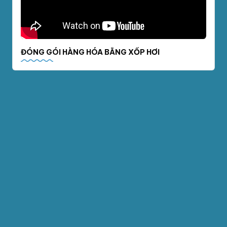
ĐÓNG GÓI HÀNG HÓA BẰNG XỐP HƠI