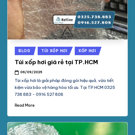
phối
G
mút
S
xốp
pe
Ố
foam,
C
xốp
N
hơi,
Posted
BLOG
TÚI XỐP HƠI
XỐP HƠI
xốp
A
in
chống
Túi xốp hơi giá rẻ tại TP.HCM
M
sốc
06/09/2025
tại
P
Túi xốp hơi là giải pháp đóng gói hiệu quả, vừa tiết
TpHCM,
H
kiệm vừa bảo vệ hàng hóa tối ưu. Tại TP.HCM 0325
Bình
738 883 - 0916 527 808
Dương
Á
Read More
T