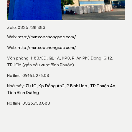
Zalo: 0325 738 883
Web:
http://mutxopchongsoc.com/
Web:
http://mutxopchongsoc.com/
Văn phòng: 1183/3D, QL 1A, KP3, P. An Phú Đông, Q.12,
TPHCM (gần cầu vượt Bình Phước)
Hotline: 0916.527.808
Nhà máy:
71/1G, Kp Đồng An2, P Bình Hòa , TP Thuận An,
Tỉnh Bình Dương
Hotline: 0325.738.883