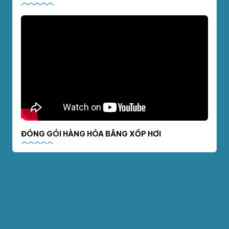
ĐÓNG GÓI HÀNG HÓA BẰNG XỐP HƠI