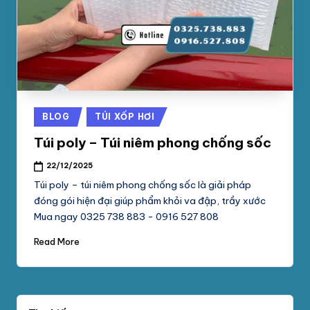
phối
G
mút
S
xốp
pe
Ố
foam,
C
xốp
N
hơi,
Posted
BLOG
TÚI XỐP HƠI
xốp
A
in
chống
Túi poly – Túi niêm phong chống sốc
M
sốc
22/12/2025
tại
P
Túi poly – túi niêm phong chống sốc là giải pháp
TpHCM,
H
đóng gói hiện đại giúp phẩm khỏi va đập, trầy xước
Bình
Mua ngay 0325 738 883 - 0916 527 808
Dương
Á
Read More
T