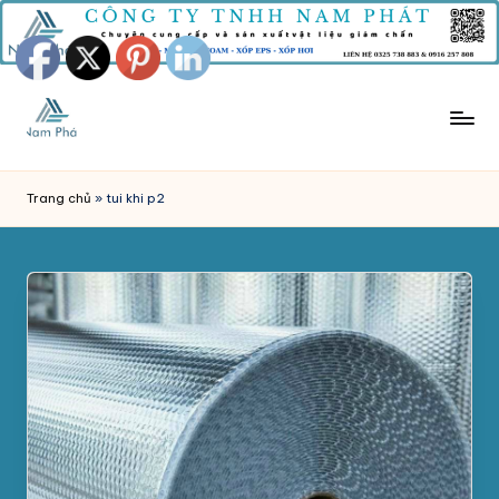
Skip
to
content
M
Công
Ty
Ú
Trang chủ
»
tui khi p2
Tnhh
T
Sản
Xuất
X
Mút
Ố
Xốp
P
Nam
Phát
C
chuyên
H
sản
xuất
Ố
và
N
phân