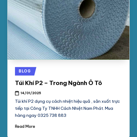
phối
G
mút
S
xốp
pe
Ố
foam,
C
xốp
N
hơi,
xốp
A
chống
M
sốc
Posted
BLOG
tại
P
in
Túi Khí P2 – Trong Ngành Ô Tô
TpHCM,
H
Bình
14/01/2025
Dương
Á
Túi khí P2 dụng cụ cách nhiệt hiệu quả , sản xuất trực
T
tiếp tại Công Ty TNHH Cách Nhiệt Nam Phát. Mua
hàng ngay 0325 738 883
Read More