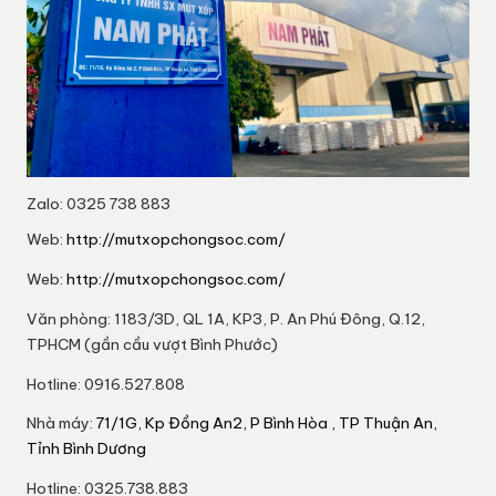
Zalo: 0325 738 883
Web:
http://mutxopchongsoc.com/
Web:
http://mutxopchongsoc.com/
Văn phòng: 1183/3D, QL 1A, KP3, P. An Phú Đông, Q.12,
TPHCM (gần cầu vượt Bình Phước)
Hotline: 0916.527.808
Nhà máy:
71/1G, Kp Đồng An2, P Bình Hòa , TP Thuận An,
Tỉnh Bình Dương
Hotline: 0325.738.883