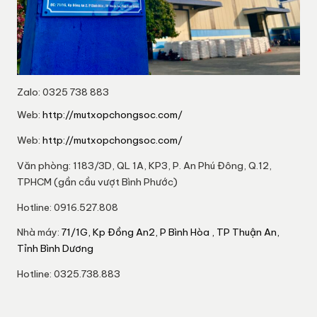
Zalo: 0325 738 883
Web:
http://mutxopchongsoc.com/
Web:
http://mutxopchongsoc.com/
Văn phòng: 1183/3D, QL 1A, KP3, P. An Phú Đông, Q.12,
TPHCM (gần cầu vượt Bình Phước)
Hotline: 0916.527.808
Nhà máy:
71/1G, Kp Đồng An2, P Bình Hòa , TP Thuận An,
Tỉnh Bình Dương
Hotline: 0325.738.883