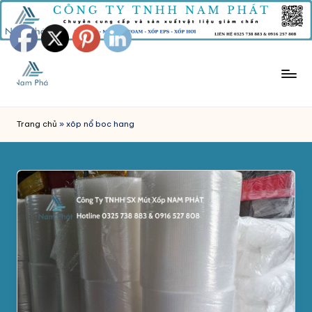
Skip
to
content
M
Công
Ty
Ú
Trang chủ
»
xôp nổ boc hang
Tnhh
T
Sản
Xuất
X
Mút
Ố
Xốp
P
Nam
Phát
C
chuyên
H
sản
xuất
Ố
và
N
phân