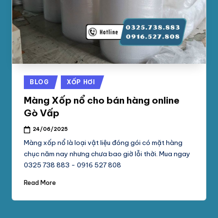
phối
G
mút
S
xốp
pe
Ố
foam,
C
xốp
N
hơi,
Posted
BLOG
XỐP HƠI
xốp
A
in
chống
Màng Xốp nổ cho bán hàng online
M
sốc
Gò Vấp
tại
P
24/06/2025
TpHCM,
H
Bình
Màng xốp nổ là loại vật liệu đóng gói có mặt hàng
Dương
chục năm nay nhưng chưa bao giờ lỗi thời. Mua ngay
Á
0325 738 883 - 0916 527 808
T
Read More