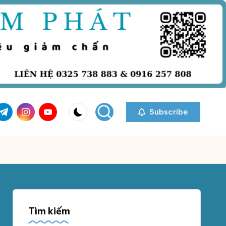
com
r.com
.me
instagram.com
youtube.com
Subscribe
Tìm kiếm