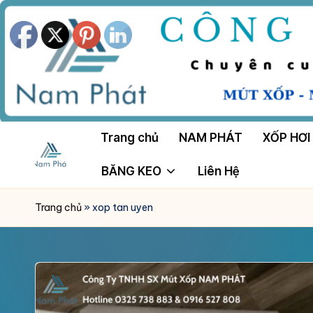
Skip
to
content
Trang chủ
NAM PHÁT
XỐP HƠI
BĂNG KEO
Liên Hệ
M
Công
Ty
Ú
Trang chủ
»
xop tan uyen
Tnhh
T
Sản
Xuất
X
Mút
Ố
Xốp