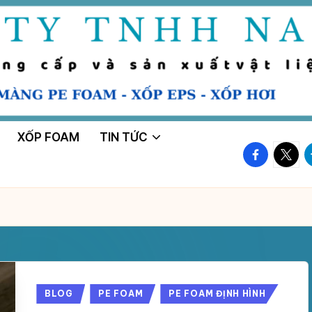
XỐP FOAM
TIN TỨC
facebook.
twitte
t
Posted
BLOG
PE FOAM
PE FOAM ĐỊNH HÌNH
in