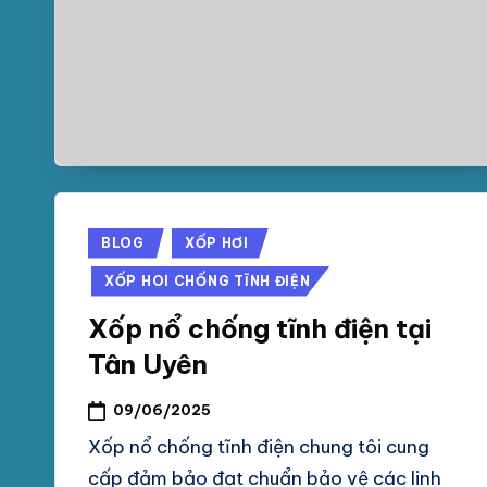
Posted
BLOG
XỐP HƠI
in
XỐP HOI CHỐNG TĨNH ĐIỆN
Xốp nổ chống tĩnh điện tại
Tân Uyên
09/06/2025
Xốp nổ chống tĩnh điện chung tôi cung
cấp đảm bảo đạt chuẩn bảo vệ các linh