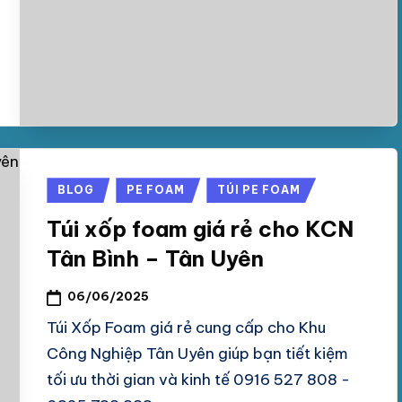
Posted
BLOG
PE FOAM
TÚI PE FOAM
in
Túi xốp foam giá rẻ cho KCN
Tân Bình – Tân Uyên
06/06/2025
Túi Xốp Foam giá rẻ cung cấp cho Khu
Công Nghiệp Tân Uyên giúp bạn tiết kiệm
tối ưu thời gian và kinh tế 0916 527 808 -