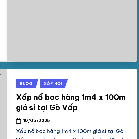
Posted
BLOG
XỐP HƠI
in
Xốp nổ bọc hàng 1m4 x 100m
giá sỉ tại Gò Vấp
10/06/2025
Xốp nổ bọc hàng 1m4 x 100m giá sỉ tại Gò