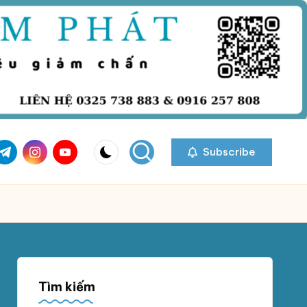
com
r.com
.me
instagram.com
youtube.com
Subscribe
Tìm kiếm