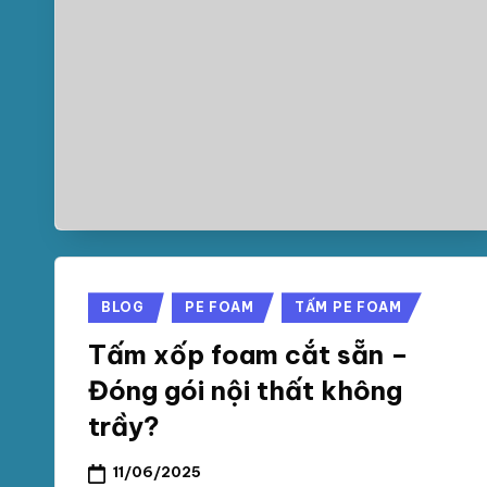
Posted
BLOG
PE FOAM
TẤM PE FOAM
in
Tấm xốp foam cắt sẵn –
Đóng gói nội thất không
trầy?
11/06/2025