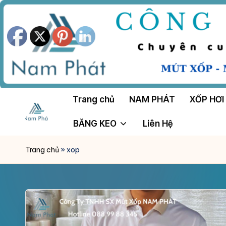
Skip
to
content
Trang chủ
NAM PHÁT
XỐP HƠI
BĂNG KEO
Liên Hệ
M
Công
Ty
Ú
Trang chủ
»
xop
Tnhh
T
Sản
Xuất
X
Mút
Ố
Xốp