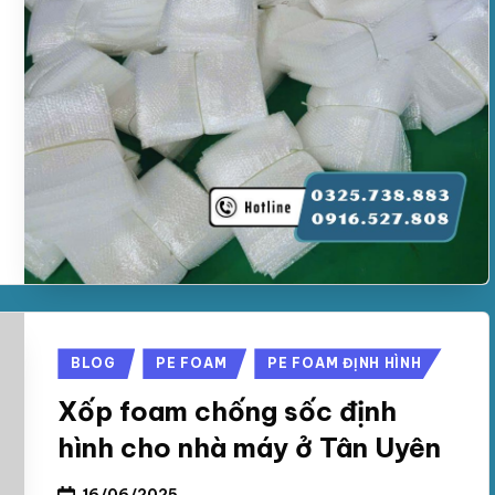
Posted
BLOG
PE FOAM
PE FOAM ĐỊNH HÌNH
in
Xốp foam chống sốc định
hình cho nhà máy ở Tân Uyên
16/06/2025