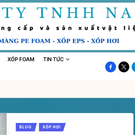
XỐP FOAM
TIN TỨC
facebook.
twitte
t
Posted
BLOG
XỐP HƠI
in