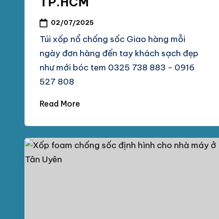
TP.HCM
chống
M
sốc
02/07/2025
tại
P
Túi xốp nổ chống sốc Giao hàng mỗi
TpHCM,
ngày đơn hàng đến tay khách sạch đẹp
H
Bình
như mới bóc tem 0325 738 883 - 0916
Dương
Á
527 808
T
Read More