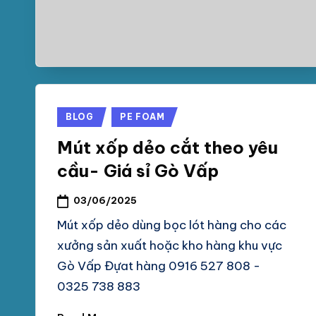
Posted
BLOG
PE FOAM
in
Mút xốp dẻo cắt theo yêu
cầu- Giá sỉ Gò Vấp
03/06/2025
Mút xốp dẻo dùng bọc lót hàng cho các
xưởng sản xuất hoặc kho hàng khu vực
Gò Vấp Đựat hàng 0916 527 808 -
0325 738 883