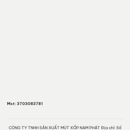
Mst: 3703083781
CÔNG TY TNHH SẢN XUẤT MÚT XỐP NAM PHÁT Địa chỉ: Số