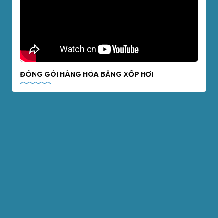
ĐÓNG GÓI HÀNG HÓA BẰNG XỐP HƠI