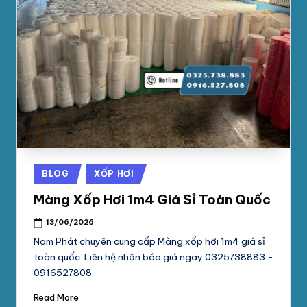
Posted
BLOG
XỐP HƠI
in
Màng Xốp Hơi 1m4 Giá Sỉ Toàn Quốc
13/06/2026
Nam Phát chuyên cung cấp Màng xốp hơi 1m4 giá sỉ
toàn quốc. Liên hệ nhận báo giá ngay 0325738883 -
0916527808
Read More