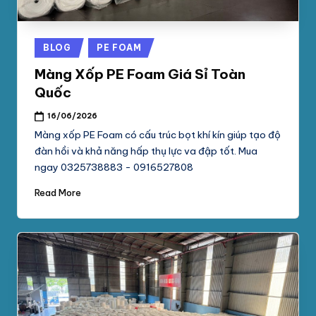
Posted
BLOG
PE FOAM
in
Màng Xốp PE Foam Giá Sỉ Toàn
Quốc
16/06/2026
Màng xốp PE Foam có cấu trúc bọt khí kín giúp tạo độ
đàn hồi và khả năng hấp thụ lực va đập tốt. Mua
ngay 0325738883 - 0916527808
Read More