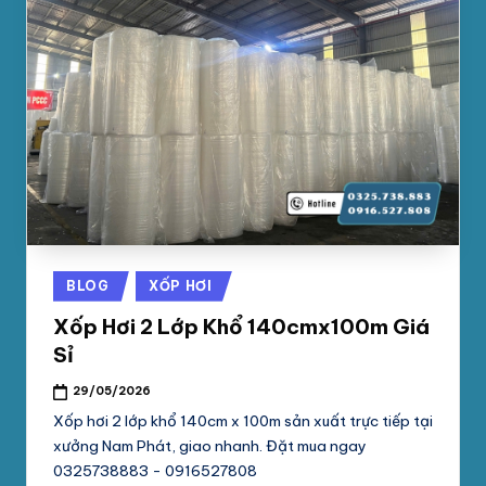
Posted
BLOG
XỐP HƠI
in
Xốp Hơi 2 Lớp Khổ 140cmx100m Giá
Sỉ
29/05/2026
Xốp hơi 2 lớp khổ 140cm x 100m sản xuất trực tiếp tại
xưởng Nam Phát, giao nhanh. Đặt mua ngay
0325738883 - 0916527808