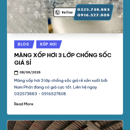
Posted
BLOG
XỐP HƠI
in
MÀNG XỐP HƠI 3 LỚP CHỐNG SỐC
GIÁ SỈ
08/06/2026
Màng xốp hơi 3 lớp chống sốc giá rẻ sản xuất bởi
Nam Phát đang có giá cực tốt. Liên hệ ngay
032573883 - 0916527808
Read More