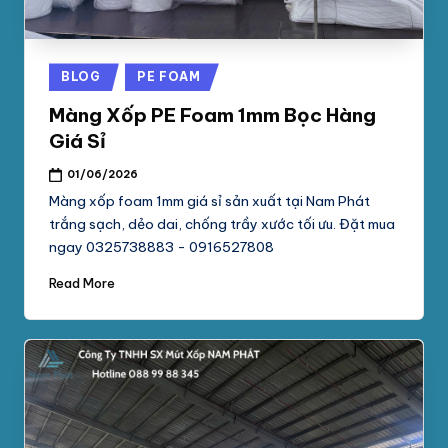
Posted
BLOG
PE FOAM
in
Màng Xốp PE Foam 1mm Bọc Hàng
Giá Sỉ
01/06/2026
Màng xốp foam 1mm giá sỉ sản xuất tại Nam Phát
trắng sạch, dẻo dai, chống trầy xước tối ưu. Đặt mua
ngay 0325738883 - 0916527808
Read More