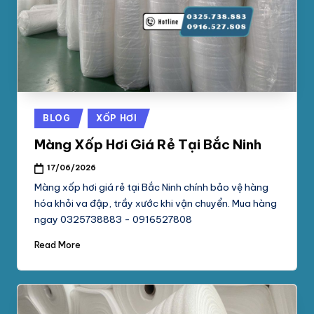
phối
G
mút
S
xốp
pe
Ố
foam,
C
xốp
N
hơi,
Posted
BLOG
XỐP HƠI
xốp
A
in
chống
Màng Xốp Hơi Giá Rẻ Tại Bắc Ninh
M
sốc
17/06/2026
tại
P
Màng xốp hơi giá rẻ tại Bắc Ninh chính bảo vệ hàng
TpHCM,
H
hóa khỏi va đập, trầy xước khi vận chuyển. Mua hàng
Bình
ngay 0325738883 - 0916527808
Dương
Á
Read More
T