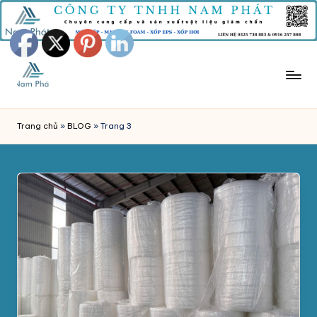
Skip
to
content
M
Công
Ty
Ú
Trang chủ
»
BLOG
»
Trang 3
Tnhh
T
Sản
Xuất
X
Mút
Ố
Xốp
P
Nam
Phát
C
chuyên
H
sản
xuất
Ố
và
N
phân