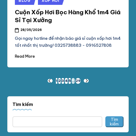
BLOG
XỐP HƠI
in
Cuộn Xốp Hơi Bọc Hàng Khổ 1m4 Giá
Sỉ Tại Xưởng
28/05/2026
Gọi ngay hotline để nhận báo giá sỉ cuộn xốp hơi 1m4
tốt nhất thị trường! 0325738883 - 0916527808
Read More
Phân
1
2
3
4
5
…
29
PREVIOUS
NEXT
PAGE
PAGE
trang
bài
Tìm kiếm
viết
Tìm
kiếm