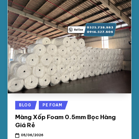
Posted
BLOG
PE FOAM
in
Màng Xốp Foam 0.5mm Bọc Hàng
Giá Rẻ
05/06/2026