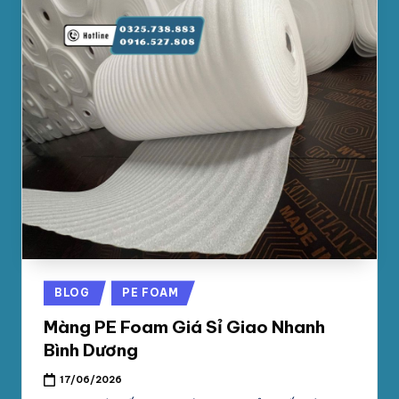
Posted
BLOG
PE FOAM
in
Màng PE Foam Giá Sỉ Giao Nhanh
Bình Dương
17/06/2026