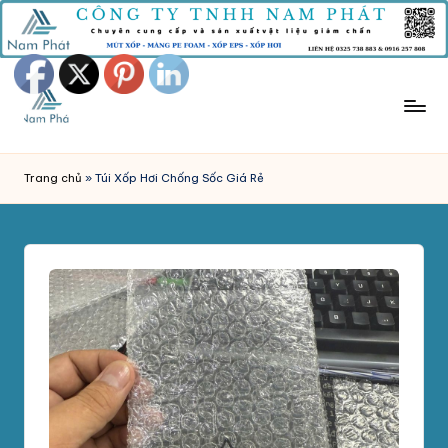
Skip
to
content
M
Công
Ty
Ú
Trang chủ
»
Túi Xốp Hơi Chống Sốc Giá Rẻ
Tnhh
T
Sản
Xuất
X
Mút
Ố
Xốp
P
Nam
Phát
C
chuyên
H
sản
xuất
Ố
và
N
phân