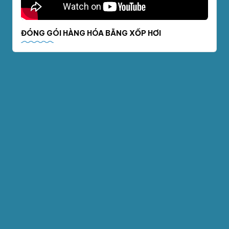
ĐÓNG GÓI HÀNG HÓA BẰNG XỐP HƠI