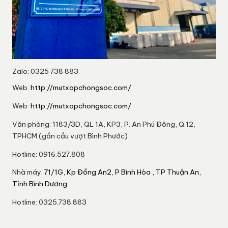
Zalo: 0325 738 883
Web:
http://mutxopchongsoc.com/
Web:
http://mutxopchongsoc.com/
Văn phòng: 1183/3D, QL 1A, KP3, P. An Phú Đông, Q.12,
TPHCM (gần cầu vượt Bình Phước)
Hotline: 0916.527.808
Nhà máy:
71/1G, Kp Đồng An2, P Bình Hòa , TP Thuận An,
Tỉnh Bình Dương
Hotline: 0325.738.883