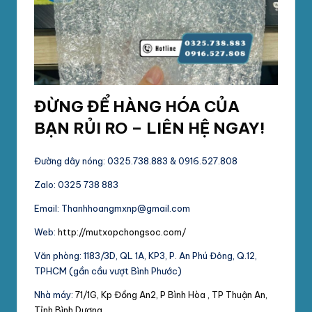
ĐỪNG ĐỂ HÀNG HÓA CỦA
BẠN RỦI RO – LIÊN HỆ NGAY!
Đường dây nóng: 0325.738.883 & 0916.527.808
Zalo: 0325 738 883
Email: Thanhhoangmxnp@gmail.com
Web:
http://mutxopchongsoc.com/
Văn phòng: 1183/3D, QL 1A, KP3, P. An Phú Đông, Q.12,
TPHCM (gần cầu vượt Bình Phước)
Nhà máy:
71/1G, Kp Đồng An2, P Bình Hòa , TP Thuận An,
Tỉnh Bình Dương