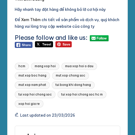
Hãy nhanh tay đặt hàng để không bỏ lỡ cơ hội này
Để
Xem Thêm
chi tiết về sản phẩm và dịch vụ, quý khách
hàng vui lòng truy cập website của công ty
Please follow and like us:
Tags:
hcm
mang xop hoi
mua xop hoi o dau
mut xop boc hang
mut xop chong soc
mut xop nam phat
tui bong khi dong hang
tui xop hoi chong soc
tui xop hoi chong soc hc m
xop hoi gia re
Last updated on 23/03/2026