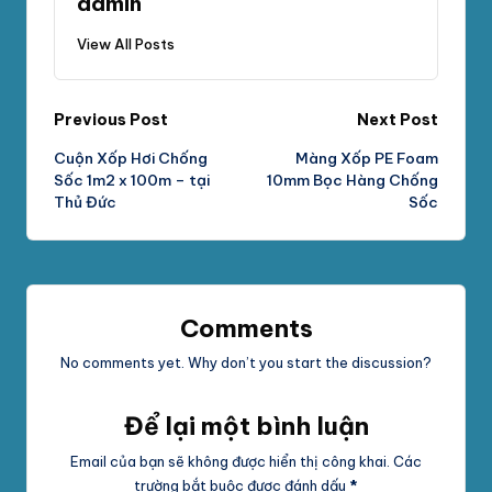
admin
View All Posts
Post
Previous Post
Next Post
Cuộn Xốp Hơi Chống
Màng Xốp PE Foam
navigation
Sốc 1m2 x 100m – tại
10mm Bọc Hàng Chống
Thủ Đức
Sốc
Comments
No comments yet. Why don’t you start the discussion?
Để lại một bình luận
Email của bạn sẽ không được hiển thị công khai.
Các
trường bắt buộc được đánh dấu
*