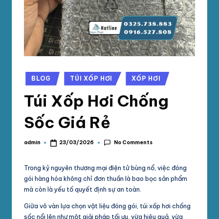
phối
G
mút
S
xốp
pe
Ố
foam,
C
xốp
N
hơi,
Posted
BLOG
TÚI XỐP HƠI
XỐP HƠI
in
xốp
A
Túi Xốp Hơi Chống
chống
M
sốc
Sốc Giá Rẻ
tại
P
TpHCM,
H
Bình
No Comments
admin
23/03/2026
Posted
by
Dương
Á
Trong kỷ nguyên thương mại điện tử bùng nổ, việc đóng
T
gói hàng hóa không chỉ đơn thuần là bao bọc sản phẩm
mà còn là yếu tố quyết định sự an toàn.
Giữa vô vàn lựa chọn vật liệu đóng gói, túi xốp hơi chống
sốc nổi lên như một giải pháp tối ưu, vừa hiệu quả, vừa