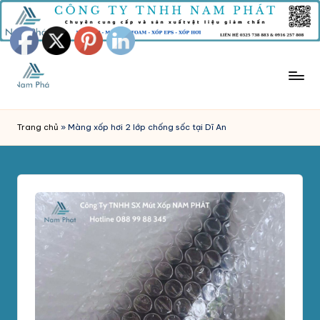
Skip
to
content
M
Công
Ty
Ú
Trang chủ
»
Màng xốp hơi 2 lớp chống sốc tại Dĩ An
Tnhh
T
Sản
Xuất
X
Mút
Ố
Xốp
P
Nam
Phát
C
chuyên
H
sản
xuất
Ố
và
N
phân