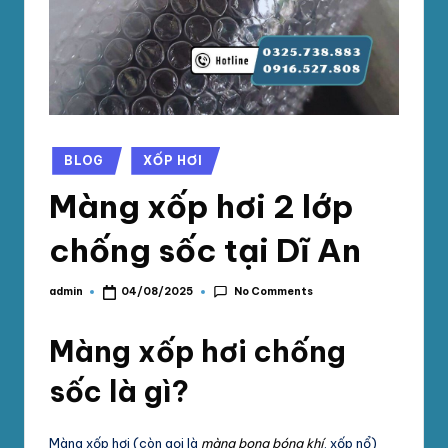
phối
G
mút
S
xốp
pe
Ố
foam,
C
xốp
N
hơi,
Posted
BLOG
XỐP HƠI
in
xốp
A
Màng xốp hơi 2 lớp
chống
M
sốc
chống sốc tại Dĩ An
tại
P
TpHCM,
H
Bình
No Comments
admin
04/08/2025
Posted
by
Dương
Á
Màng xốp hơi chống
T
sốc là gì?
Màng xốp hơi (còn gọi là
màng bong bóng khí
, xốp nổ)