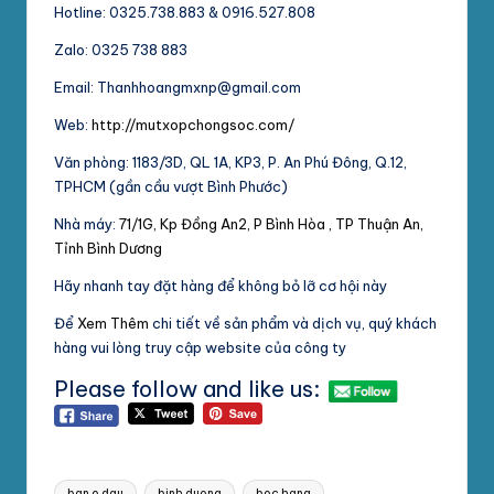
Hotline: 0325.738.883 & 0916.527.808
Zalo: 0325 738 883
Email: Thanhhoangmxnp@gmail.com
Web:
http://mutxopchongsoc.com/
Văn phòng: 1183/3D, QL 1A, KP3, P. An Phú Đông, Q.12,
TPHCM (gần cầu vượt Bình Phước)
Nhà máy:
71/1G, Kp Đồng An2, P Bình Hòa , TP Thuận An,
Tỉnh Bình Dương
Hãy nhanh tay đặt hàng để không bỏ lỡ cơ hội này
Để
Xem Thêm
chi tiết về sản phẩm và dịch vụ, quý khách
hàng vui lòng truy cập website của công ty
Please follow and like us:
Tags:
ban o dau
binh duong
boc hang