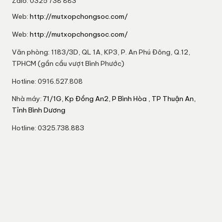
Zalo: 0325 738 883
Web:
http://mutxopchongsoc.com/
Web:
http://mutxopchongsoc.com/
Văn phòng: 1183/3D, QL 1A, KP3, P. An Phú Đông, Q.12,
TPHCM (gần cầu vượt Bình Phước)
Hotline: 0916.527.808
Nhà máy:
71/1G, Kp Đồng An2, P Bình Hòa , TP Thuận An,
Tỉnh Bình Dương
Hotline: 0325.738.883