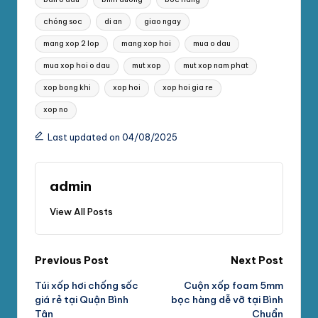
chóng soc
di an
giao ngay
mang xop 2 lop
mang xop hoi
mua o dau
mua xop hoi o dau
mut xop
mut xop nam phat
xop bong khi
xop hoi
xop hoi gia re
xop no
Last updated on 04/08/2025
admin
View All Posts
Post
Previous Post
Next Post
Túi xốp hơi chống sốc
Cuộn xốp foam 5mm
navigation
giá rẻ tại Quận Bình
bọc hàng dễ vỡ tại Bình
Tân
Chuẩn