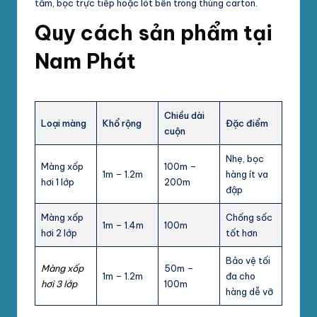
tấm, bọc trực tiếp hoặc lót bên trong thùng carton.
Quy cách sản phẩm tại
Nam Phát
Chiều dài
Loại màng
Khổ rộng
Đặc điểm
cuộn
Nhẹ, bọc
Màng xốp
100m –
1m – 1.2m
hàng ít va
hơi 1 lớp
200m
đập
Màng xốp
Chống sốc
1m – 1.4m
100m
hơi 2 lớp
tốt hơn
Bảo vệ tối
Màng xốp
50m –
1m – 1.2m
đa cho
hơi 3 lớp
100m
hàng dễ vỡ