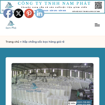
Skip
to
content
M
Công
Ty
Ú
Trang chủ
»
Xốp chống sốc bọc hàng giá rẻ
Tnhh
T
Sản
Xuất
X
Mút
Ố
Xốp
P
Nam
Phát
C
chuyên
H
sản
xuất
Ố
và
N
phân