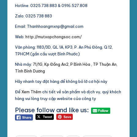
Hotline: 0325.738.883 & 0916.527.808
Zalo: 0325 738 883
Email: Thanhhoangmxnp@gmail.com
Web:
http://mutxopchongsoc.com/
Văn phòng: 1183/3D, QL 1A, KP3, P. An Phú Đông, Q.12,
TPHCM (gần cầu vượt Bình Phước)
Nhà máy:
71/1G, Kp Đồng An2, P Bình Hòa , TP Thuận An,
Tỉnh Bình Dương
Hãy nhanh tay đặt hàng để không bỏ lỡ cơ hội này
Để
Xem Thêm
chi tiết về sản phẩm và dịch vụ, quý khách
hàng vui lòng truy cập website của công ty
Please follow and like us:
Tags: