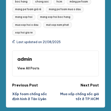
boc hang
chong soc
hcm
màng pe foam
mang pe foam giá rẻ
mang pe foam mua o dau
mang xop hoi
mang xop hoi boc hang
mua xop hoi o dau
mut xop nam phat
xop hoi gia re
Last updated on 21/08/2025
admin
View All Posts
Post
Previous Post
Next Post
Xốp foam chống sốc
Mua xốp chống sốc giá
navigation
định hình ở Tân Uyên
tốt ở TP.HCM