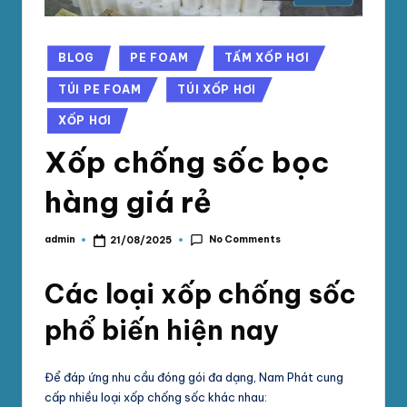
phối
G
mút
S
Posted
xốp
BLOG
PE FOAM
TẤM XỐP HƠI
in
pe
Ố
TÚI PE FOAM
TÚI XỐP HƠI
foam,
C
xốp
XỐP HƠI
N
hơi,
Xốp chống sốc bọc
xốp
A
chống
hàng giá rẻ
M
sốc
tại
P
No Comments
admin
21/08/2025
TpHCM,
Posted
by
H
Bình
Các loại xốp chống sốc
Dương
Á
T
phổ biến hiện nay
Để đáp ứng nhu cầu đóng gói đa dạng, Nam Phát cung
cấp nhiều loại xốp chống sốc khác nhau: