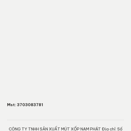
Mst: 3703083781
CÔNG TY TNHH SẢN XUẤT MÚT XỐP NAM PHÁT Địa chỉ: Số