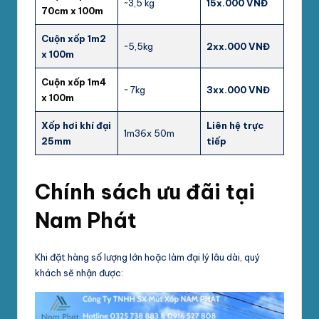
~3,5 kg
15
x.000
VNĐ
70cm x 100m
Cuộn
xốp
1m2
~5,5kg
2x
x.000
VNĐ
x 100m
Cuộn
xốp
1m4
~ 7kg
3x
x.000
VNĐ
x 100m
Xốp hơi khí đại
Liên hệ trực
1m36x 50m
25mm
tiếp
Chính sách ưu đãi tại
Nam Phát
Khi đặt hàng số lượng lớn hoặc làm đại lý lâu dài, quý
khách sẽ nhận được: