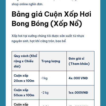
shop online nghìn đơn.
Bảng giá Cuộn Xốp Hơi
Bong Bóng (Xốp Nổ)
Xốp hơi tại xưởng chúng tôi được sản xuất từ nhựa
nguyên sinh, hạt khí căng tròn, bao bể.
Quy cách (Khổ
Đơn giá sỉ
rộng x Chiều
Trọng lượng
(Tham khảo)
dài)
Cuộn xốp
~1 kg
4x.000 VNĐ
20cm x 100m
Cuộn
xốp
~2 kg
1x
x.000
VNĐ
50cm x 100m
Cuộn
xốp