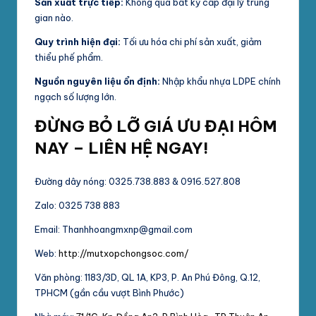
Sản xuất trực tiếp:
Không qua bất kỳ cấp đại lý trung
gian nào.
Quy trình hiện đại:
Tối ưu hóa chi phí sản xuất, giảm
thiểu phế phẩm.
Nguồn nguyên liệu ổn định:
Nhập khẩu nhựa LDPE chính
ngạch số lượng lớn.
ĐỪNG BỎ LỠ GIÁ ƯU ĐẠI HÔM
NAY – LIÊN HỆ NGAY!
Đường dây nóng: 0325.738.883 & 0916.527.808
Zalo: 0325 738 883
Email: Thanhhoangmxnp@gmail.com
Web:
http://mutxopchongsoc.com/
Văn phòng: 1183/3D, QL 1A, KP3, P. An Phú Đông, Q.12,
TPHCM (gần cầu vượt Bình Phước)