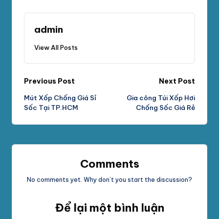
admin
View All Posts
Post
Previous Post
Next Post
Mút Xốp Chống Giá Sỉ
Gia công Túi Xốp Hơi
navigation
Sốc Tại TP.HCM
Chống Sốc Giá Rẻ
Comments
No comments yet. Why don’t you start the discussion?
Để lại một bình luận