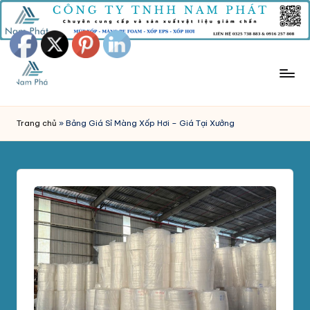
Skip
to
content
M
Công
Ty
Ú
Trang chủ
»
Bảng Giá Sỉ Màng Xốp Hơi – Giá Tại Xưởng
Tnhh
T
Sản
Xuất
X
Mút
Ố
Xốp
P
Nam
Phát
C
chuyên
H
sản
xuất
Ố
và
N
phân