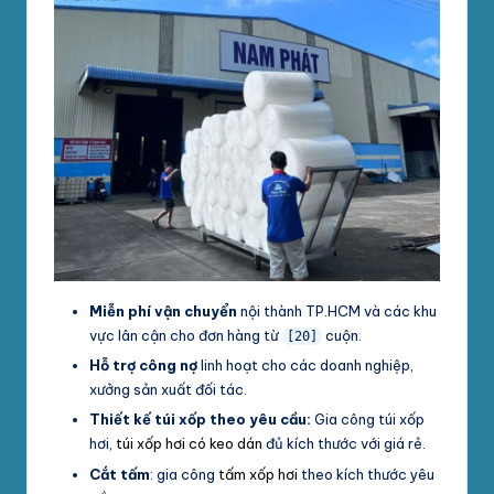
Miễn phí vận chuyển
nội thành TP.HCM và các khu
vực lân cận cho đơn hàng từ
cuộn.
[20]
Hỗ trợ công nợ
linh hoạt cho các doanh nghiệp,
xưởng sản xuất đối tác.
Thiết kế túi xốp theo yêu cầu:
Gia công túi xốp
hơi,
túi xốp hơi có keo dán
đủ kích thước với giá rẻ.
Cắt tấm
: gia công
tấm xốp hơi
theo kích thước yêu