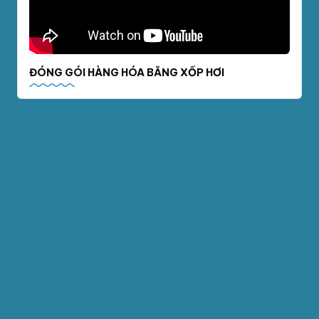
ĐÓNG GÓI HÀNG HÓA BẰNG XỐP HƠI