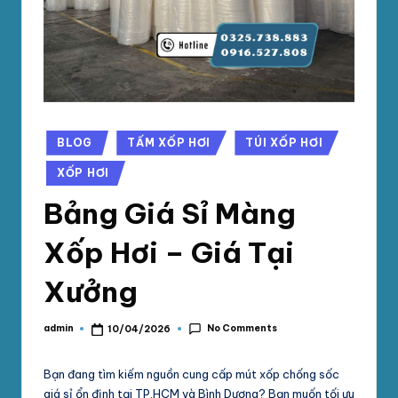
phối
G
mút
S
xốp
pe
Ố
foam,
C
xốp
N
hơi,
Posted
BLOG
TẤM XỐP HƠI
TÚI XỐP HƠI
in
xốp
A
XỐP HƠI
chống
M
sốc
Bảng Giá Sỉ Màng
tại
P
TpHCM,
Xốp Hơi – Giá Tại
H
Bình
Dương
Xưởng
Á
T
No Comments
admin
10/04/2026
Posted
by
Bạn đang tìm kiếm nguồn cung cấp mút xốp chống sốc
giá sỉ ổn định tại TP.HCM và Bình Dương? Bạn muốn tối ưu