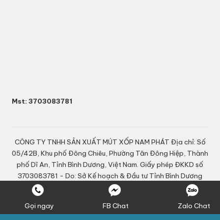
Mst: 3703083781
CÔNG TY TNHH SẢN XUẤT MÚT XỐP NAM PHÁT Địa chỉ: Số
05/42B, Khu phố Đông Chiêu, Phường Tân Đông Hiệp, Thành
phố Dĩ An, Tỉnh Bình Dương, Việt Nam. Giấy phép ĐKKD số
3703083781 - Do: Sở Kế hoạch & Đầu tư Tỉnh Bình Dương
cấp ngày 20-09-2022 Chịu trách nhiệm nội dung: Nguyễn
Ngọc Quí
Gọi ngay
FB Chat
Zalo Chat
Social media & sharing icons powered by
UltimatelySocial