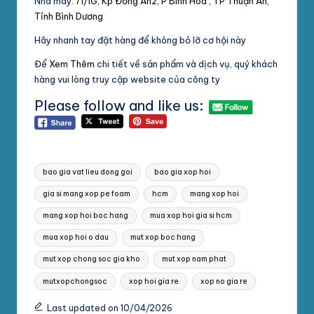
Nhà máy:
71/1G, Kp Đồng An2, P Bình Hòa , TP Thuận An,
Tỉnh Bình Dương
Hãy nhanh tay đặt hàng để không bỏ lỡ cơ hội này
Để
Xem Thêm
chi tiết về sản phẩm và dịch vụ, quý khách
hàng vui lòng truy cập website của công ty
Please follow and like us:
Tags:
bao gia vat lieu dong goi
bao gia xop hoi
gia si mang xop pe foam
hcm
mang xop hoi
mang xop hoi boc hang
mua xop hoi gia si hcm
mua xop hoi o dau
mut xop boc hang
mut xop chong soc gia kho
mut xop nam phat
mutxopchongsoc
xop hoi gia re
xop no gia re
Last updated on 10/04/2026