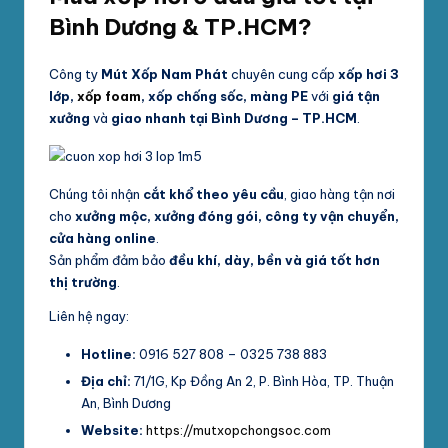
Bình Dương & TP.HCM?
Công ty
Mút Xốp Nam Phát
chuyên cung cấp
xốp hơi 3
lớp,
xốp foam
, xốp chống sốc, màng PE
với
giá tận
xưởng
và
giao nhanh tại Bình Dương – TP.HCM
.
Chúng tôi nhận
cắt khổ theo yêu cầu
, giao hàng tận nơi
cho
xưởng mộc, xưởng đóng gói, công ty vận chuyển,
cửa hàng online
.
Sản phẩm đảm bảo
đều khí, dày, bền và giá tốt hơn
thị trường
.
Liên hệ ngay:
Hotline:
0916 527 808 – 0325 738 883
Địa chỉ:
71/1G, Kp Đồng An 2, P. Bình Hòa, TP. Thuận
An, Bình Dương
Website:
https://mutxopchongsoc.com