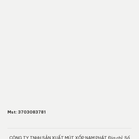
Mst: 3703083781
CÔNG TY TNHH SẢN XUẤT MÚT XỐP NAM PHÁT Địa chỉ: Số