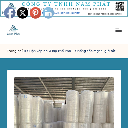
Skip
to
content
M
Công
Ty
Ú
Trang chủ
»
Cuộn xốp hơi 3 lớp khổ 1m5 – Chống sốc mạnh, giá tốt
Tnhh
T
Sản
Xuất
X
Mút
Ố
Xốp
P
Nam
Phát
C
chuyên
H
sản
xuất
Ố
và
N
phân