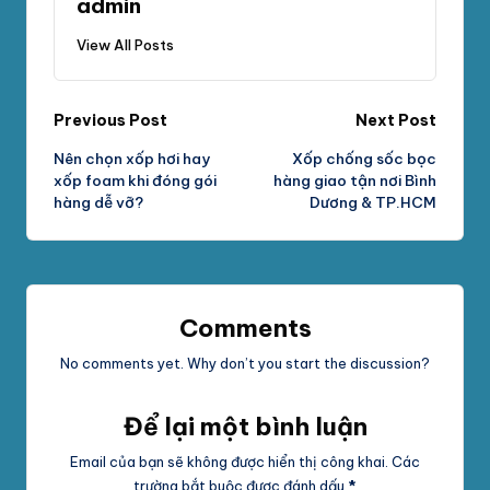
admin
View All Posts
Post
Previous Post
Next Post
Nên chọn xốp hơi hay
Xốp chống sốc bọc
navigation
xốp foam khi đóng gói
hàng giao tận nơi Bình
hàng dễ vỡ?
Dương & TP.HCM
Comments
No comments yet. Why don’t you start the discussion?
Để lại một bình luận
Email của bạn sẽ không được hiển thị công khai.
Các
trường bắt buộc được đánh dấu
*