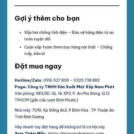
Gợi ý thêm cho bạn
Xốp hơi chống tĩnh điện – Bảo vệ hàng điện tử an
toàn tuyệt đối
Cuộn xốp foam 5mm bọc hàng nội thất – Chống
trầy, bền bỉ
Đặt mua ngay
Hotline/Zalo:
0916 527 808 – 0325 738 883
Page; Công ty TNHH Sản Xuất Mút Xốp Nam Phát
Văn phòng: 1183/3D, QL 1A, KP3, P. An Phú Đông, Q.12,
TPHCM (gần cầu vượt Bình Phước)
Nhà máy:
71/1G, Kp Đồng An2, P Bình Hòa , TP Thuận An,
Tỉnh Bình Dương
Hãy nhanh tay đặt hàng để không bỏ lỡ cơ hội này
Xem Thêm Mẫu :
https://mutxopchongsoc.com