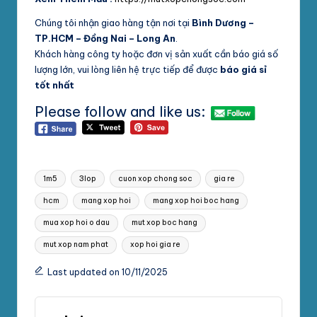
Chúng tôi nhận giao hàng tận nơi tại
Bình Dương –
TP.HCM – Đồng Nai – Long An
.
Khách hàng công ty hoặc đơn vị sản xuất cần báo giá số
lượng lớn, vui lòng liên hệ trực tiếp để được
báo giá sỉ
tốt nhất
Please follow and like us:
Tags:
1m5
3lop
cuon xop chong soc
gia re
hcm
mang xop hoi
mang xop hoi boc hang
mua xop hoi o dau
mut xop boc hang
mut xop nam phat
xop hoi gia re
Last updated on 10/11/2025