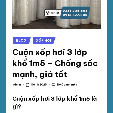
phối
G
mút
S
xốp
pe
Ố
foam,
C
xốp
N
hơi,
Posted
BLOG
XỐP HƠI
in
xốp
A
Cuộn xốp hơi 3 lớp
chống
M
sốc
khổ 1m5 – Chống sốc
tại
P
TpHCM,
mạnh, giá tốt
H
Bình
Dương
Á
No Comments
admin
10/11/2025
Posted
T
by
Cuộn xốp hơi 3 lớp khổ 1m5 là
gì?