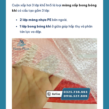
Cuộn xốp hơi 3 lớp khổ 1m5 là loại
màng xốp bong bóng
khí
có cấu tạo gồm 3 lớp:
2 lớp màng nhựa PE
bên ngoài,
1 lớp bong bóng khí
ở giữa giúp hấp thụ và phân
tán lực va đập.