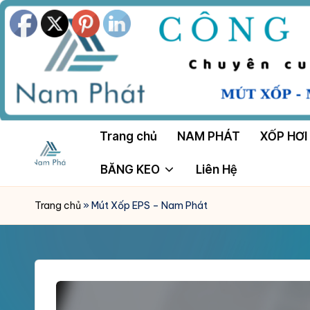
Skip
to
content
Trang chủ
NAM PHÁT
XỐP HƠI
BĂNG KEO
Liên Hệ
M
Công
Ty
Ú
Trang chủ
»
Mút Xốp EPS – Nam Phát
Tnhh
T
Sản
Xuất
X
Mút
Ố
Xốp