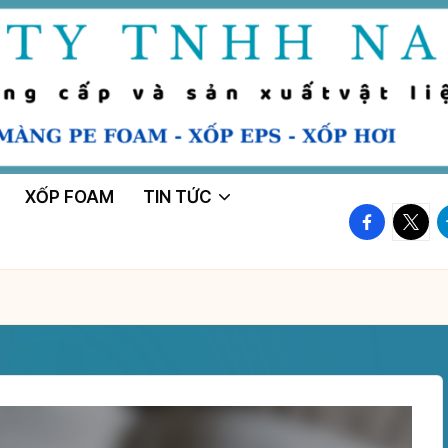
XỐP FOAM
TIN TỨC
facebook.
twitte
t