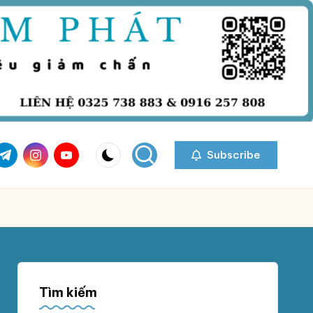
com
r.com
.me
instagram.com
youtube.com
Subscribe
Tìm kiếm