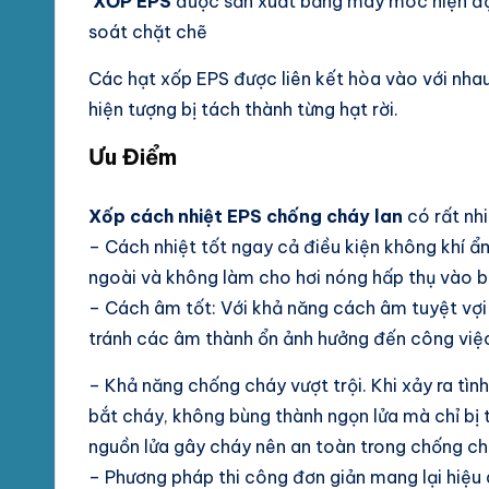
XỐP EPS
được sản xuất bằng máy móc hiện đại
soát chặt chẽ
Các hạt xốp EPS được liên kết hòa vào với nha
hiện tượng bị tách thành từng hạt rời.
Ưu Điểm
Xốp cách nhiệt EPS chống cháy lan
có rất nh
– Cách nhiệt tốt ngay cả điều kiện không khí ẩ
ngoài và không làm cho hơi nóng hấp thụ vào b
– Cách âm tốt: Với khả năng cách âm tuyệt vợi
tránh các âm thành ổn ảnh hưởng đến công việc
– Khả năng chống cháy vượt trội. Khi xảy ra tì
bắt cháy, không bùng thành ngọn lửa mà chỉ bị t
nguồn lửa gây cháy nên an toàn trong chống ch
– Phương pháp thi công đơn giản mang lại hiệu 