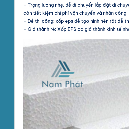
– Trọng lượng nhẹ, dễ di chuyển lắp đặt di ch
còn tiết kiệm chi phí vận chuyển và nhân công.
– Dễ thi công: xốp eps dễ tạo hình nên rất dễ th
– Giá thành rẻ: Xốp EPS có giá thành kinh tế nhấ