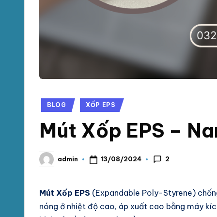
chống
M
sốc
tại
P
TpHCM,
H
Bình
Dương
Á
T
Posted
BLOG
XỐP EPS
in
Mút Xốp EPS – Na
2
13/08/2024
admin
Posted
by
Mút Xốp EPS
(Expandable Poly-Styrene) chống
nóng ở nhiệt độ cao, áp xuất cao bằng máy kí