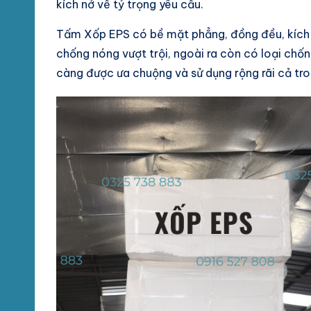
kích nở về tỷ trọng yêu cầu.
Tấm Xốp EPS có bề mặt phẳng, đồng đều, kích 
chống nóng vượt trội, ngoài ra còn có loại chố
càng được ưa chuộng và sử dụng rộng rãi cả tr