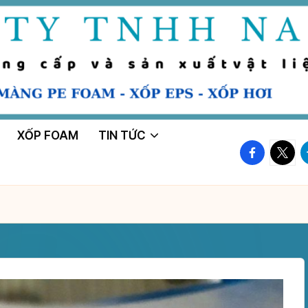
XỐP FOAM
TIN TỨC
facebook.
twitte
t