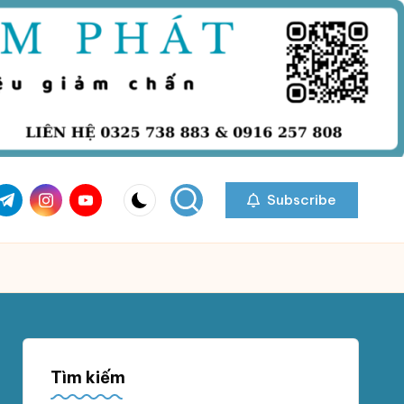
com
r.com
.me
instagram.com
youtube.com
Subscribe
Tìm kiếm