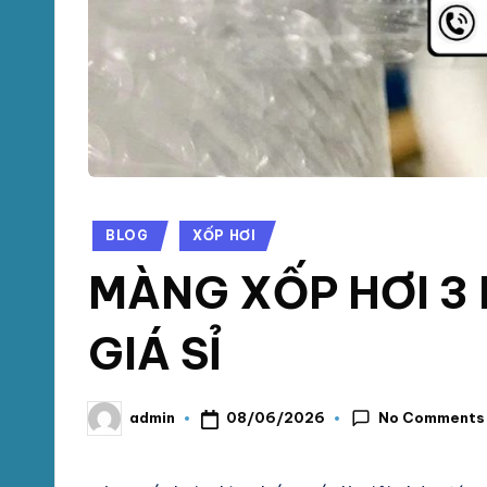
chống
M
sốc
tại
P
TpHCM,
H
Bình
Dương
Á
T
Posted
BLOG
XỐP HƠI
in
MÀNG XỐP HƠI 3
GIÁ SỈ
No Comments
08/06/2026
admin
Posted
by