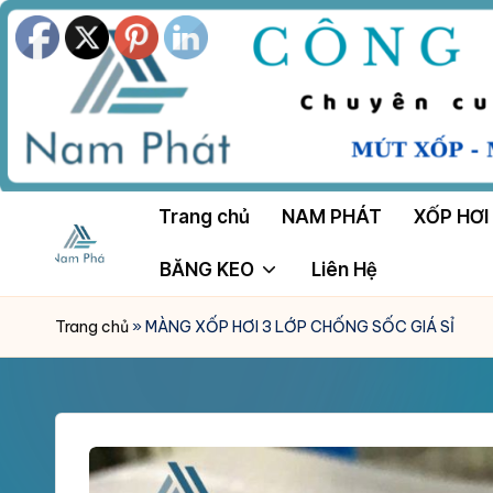
Skip
to
content
Trang chủ
NAM PHÁT
XỐP HƠI
BĂNG KEO
Liên Hệ
M
Công
Ty
Ú
Trang chủ
»
MÀNG XỐP HƠI 3 LỚP CHỐNG SỐC GIÁ SỈ
Tnhh
T
Sản
Xuất
X
Mút
Ố
Xốp